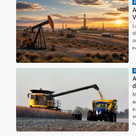
A
V
L
d
s
P
A
d
M
a
e
s
P