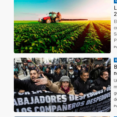
L
2
E
c
S
P
P
B
n
U
m
g
d
P