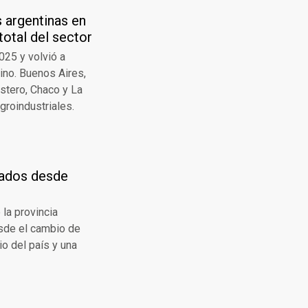
s argentinas en
total del sector
025 y volvió a
ino. Buenos Aires,
Estero, Chaco y La
roindustriales.
rados desde
la provincia
esde el cambio de
io del país y una