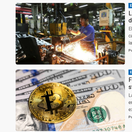
L
d
E
c
l
P
F
s
L
e
e
P