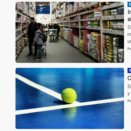
I
a
E
m
u
P
C
E
y
P