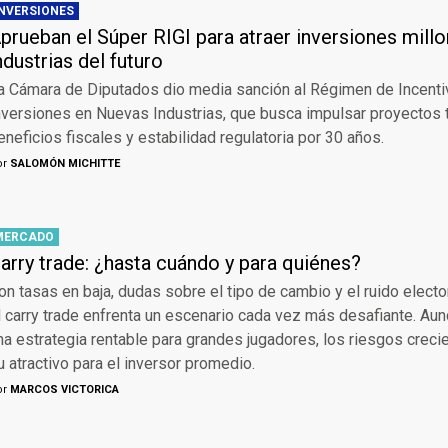
INVERSIONES
prueban el Súper RIGI para atraer inversiones millo
ndustrias del futuro
a Cámara de Diputados dio media sanción al Régimen de Incenti
nversiones en Nuevas Industrias, que busca impulsar proyectos
eneficios fiscales y estabilidad regulatoria por 30 años.
or
SALOMÓN MICHITTE
MERCADO
arry trade: ¿hasta cuándo y para quiénes?
on tasas en baja, dudas sobre el tipo de cambio y el ruido elector
l carry trade enfrenta un escenario cada vez más desafiante. Au
na estrategia rentable para grandes jugadores, los riesgos crec
u atractivo para el inversor promedio.
or
MARCOS VICTORICA