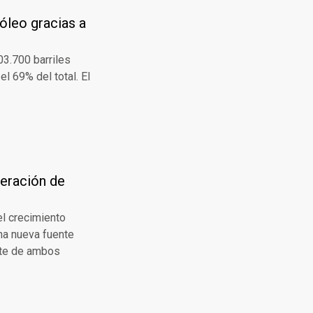
róleo gracias a
03.700 barriles
l 69% del total. El
neración de
el crecimiento
una nueva fuente
orte de ambos