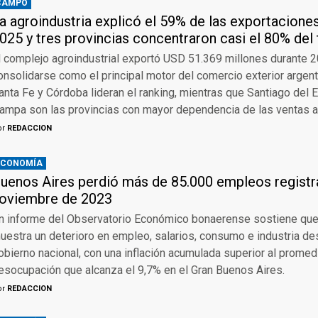
CAMPO
a agroindustria explicó el 59% de las exportacione
025 y tres provincias concentraron casi el 80% del 
l complejo agroindustrial exportó USD 51.369 millones durante 2
onsolidarse como el principal motor del comercio exterior argent
anta Fe y Córdoba lideran el ranking, mientras que Santiago del 
ampa son las provincias con mayor dependencia de las ventas ag
or
REDACCION
ECONOMÍA
uenos Aires perdió más de 85.000 empleos regist
oviembre de 2023
n informe del Observatorio Económico bonaerense sostiene que 
uestra un deterioro en empleo, salarios, consumo e industria d
obierno nacional, con una inflación acumulada superior al promed
esocupación que alcanza el 9,7% en el Gran Buenos Aires.
or
REDACCION