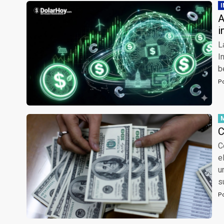
A
i
L
I
b
P
C
C
e
u
s
P