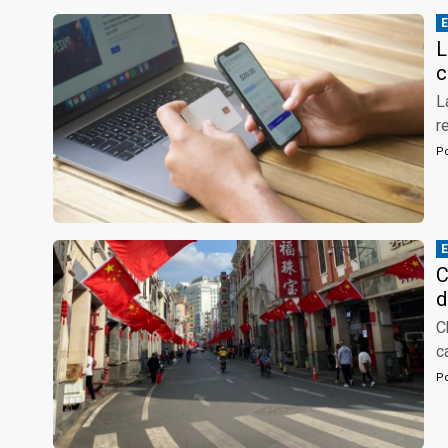
L
c
L
r
P
C
d
C
c
P