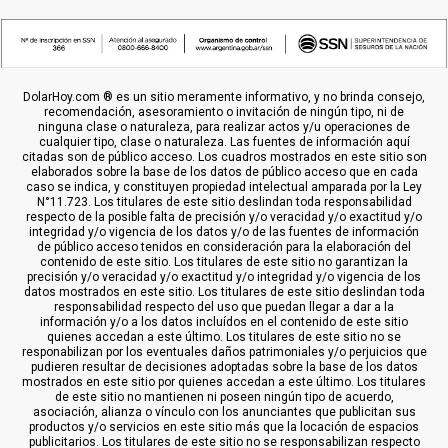
DolarHoy.com ® es un sitio meramente informativo, y no brinda consejo,
recomendación, asesoramiento o invitación de ningún tipo, ni de
ninguna clase o naturaleza, para realizar actos y/u operaciones de
cualquier tipo, clase o naturaleza. Las fuentes de información aquí
citadas son de público acceso. Los cuadros mostrados en este sitio son
elaborados sobre la base de los datos de público acceso que en cada
caso se indica, y constituyen propiedad intelectual amparada por la Ley
N°11.723. Los titulares de este sitio deslindan toda responsabilidad
respecto de la posible falta de precisión y/o veracidad y/o exactitud y/o
integridad y/o vigencia de los datos y/o de las fuentes de información
de público acceso tenidos en consideración para la elaboración del
contenido de este sitio. Los titulares de este sitio no garantizan la
precisión y/o veracidad y/o exactitud y/o integridad y/o vigencia de los
datos mostrados en este sitio. Los titulares de este sitio deslindan toda
responsabilidad respecto del uso que puedan llegar a dar a la
información y/o a los datos incluídos en el contenido de este sitio
quienes accedan a este último. Los titulares de este sitio no se
responabilizan por los eventuales daños patrimoniales y/o perjuicios que
pudieren resultar de decisiones adoptadas sobre la base de los datos
mostrados en este sitio por quienes accedan a este último. Los titulares
de este sitio no mantienen ni poseen ningún tipo de acuerdo,
asociación, alianza o vínculo con los anunciantes que publicitan sus
productos y/o servicios en este sitio más que la locación de espacios
publicitarios. Los titulares de este sitio no se responsabilizan respecto