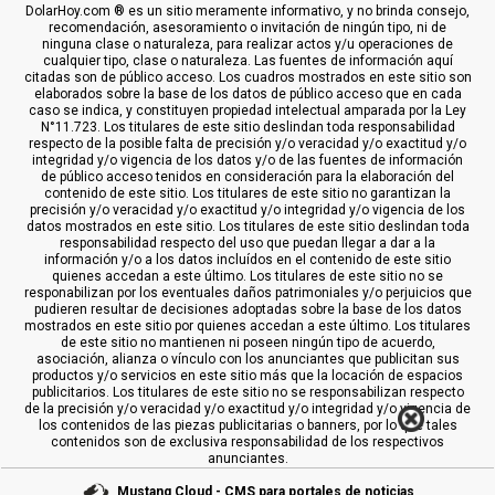
DolarHoy.com ® es un sitio meramente informativo, y no brinda consejo,
recomendación, asesoramiento o invitación de ningún tipo, ni de
ninguna clase o naturaleza, para realizar actos y/u operaciones de
cualquier tipo, clase o naturaleza. Las fuentes de información aquí
citadas son de público acceso. Los cuadros mostrados en este sitio son
elaborados sobre la base de los datos de público acceso que en cada
caso se indica, y constituyen propiedad intelectual amparada por la Ley
N°11.723. Los titulares de este sitio deslindan toda responsabilidad
respecto de la posible falta de precisión y/o veracidad y/o exactitud y/o
integridad y/o vigencia de los datos y/o de las fuentes de información
de público acceso tenidos en consideración para la elaboración del
contenido de este sitio. Los titulares de este sitio no garantizan la
precisión y/o veracidad y/o exactitud y/o integridad y/o vigencia de los
datos mostrados en este sitio. Los titulares de este sitio deslindan toda
responsabilidad respecto del uso que puedan llegar a dar a la
información y/o a los datos incluídos en el contenido de este sitio
quienes accedan a este último. Los titulares de este sitio no se
responabilizan por los eventuales daños patrimoniales y/o perjuicios que
pudieren resultar de decisiones adoptadas sobre la base de los datos
mostrados en este sitio por quienes accedan a este último. Los titulares
de este sitio no mantienen ni poseen ningún tipo de acuerdo,
asociación, alianza o vínculo con los anunciantes que publicitan sus
productos y/o servicios en este sitio más que la locación de espacios
publicitarios. Los titulares de este sitio no se responsabilizan respecto
de la precisión y/o veracidad y/o exactitud y/o integridad y/o vigencia de
los contenidos de las piezas publicitarias o banners, por lo que tales
contenidos son de exclusiva responsabilidad de los respectivos
anunciantes.
Mustang Cloud - CMS para portales de noticias