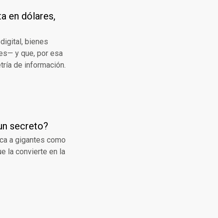
ta en dólares,
igital, bienes
nes— y que, por esa
ría de información.
un secreto?
ica a gigantes como
e la convierte en la