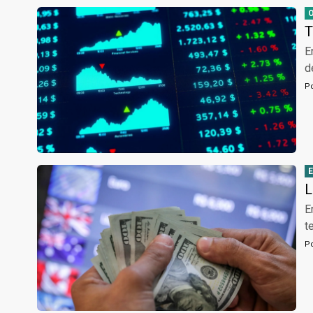
T
E
d
P
L
E
t
P