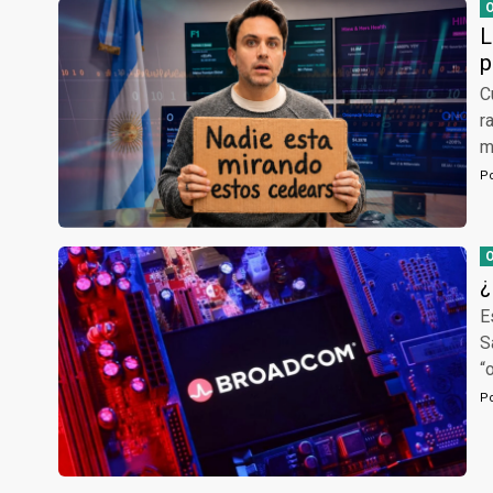
L
p
C
r
m
P
¿
E
S
“
P