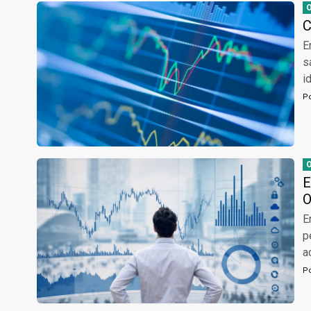
C
E
s
i
P
E
O
E
p
a
P