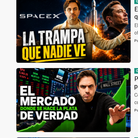
E
q
E
o
P
P
p
C
c
P