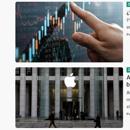
¿
P
e
P
A
b
A
m
e
P