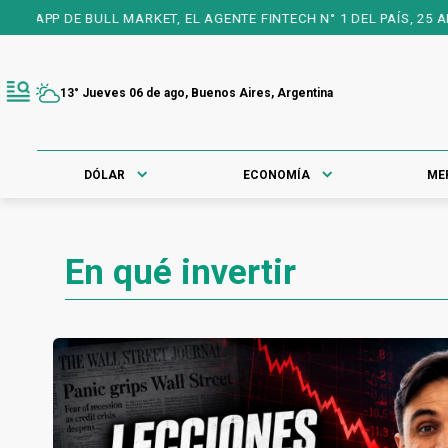
RKET, EL AGENTE FINTECH N° 1 DEL PAÍS, 25 AÑOS A TU FAVOR PA
13° Jueves 06 de ago, Buenos Aires, Argentina
DÓLAR
ECONOMÍA
ME
En qué invertir