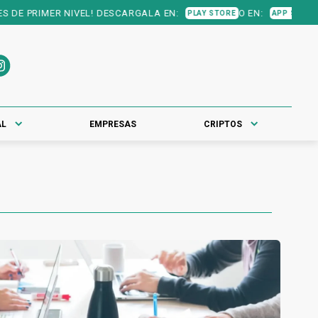
! DESCARGALA EN:
O EN:
PLAY STORE
APP STORE
AL
EMPRESAS
CRIPTOS