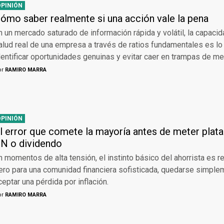
OPINIÓN
ómo saber realmente si una acción vale la pena
n un mercado saturado de información rápida y volátil, la capaci
alud real de una empresa a través de ratios fundamentales es l
dentificar oportunidades genuinas y evitar caer en trampas de me
or
RAMIRO MARRA
OPINIÓN
l error que comete la mayoría antes de meter plata
N o dividendo
n momentos de alta tensión, el instinto básico del ahorrista es re
ero para una comunidad financiera sofisticada, quedarse simple
ceptar una pérdida por inflación.
or
RAMIRO MARRA