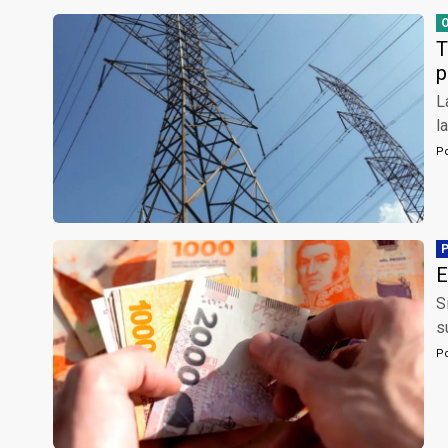
T
p
L
l
P
E
S
s
P