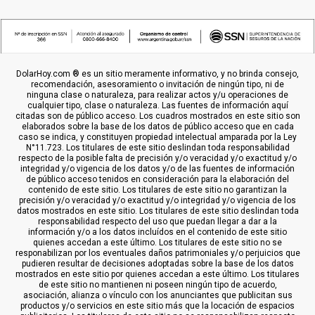
DolarHoy.com ® es un sitio meramente informativo, y no brinda consejo,
recomendación, asesoramiento o invitación de ningún tipo, ni de
ninguna clase o naturaleza, para realizar actos y/u operaciones de
cualquier tipo, clase o naturaleza. Las fuentes de información aquí
citadas son de público acceso. Los cuadros mostrados en este sitio son
elaborados sobre la base de los datos de público acceso que en cada
caso se indica, y constituyen propiedad intelectual amparada por la Ley
N°11.723. Los titulares de este sitio deslindan toda responsabilidad
respecto de la posible falta de precisión y/o veracidad y/o exactitud y/o
integridad y/o vigencia de los datos y/o de las fuentes de información
de público acceso tenidos en consideración para la elaboración del
contenido de este sitio. Los titulares de este sitio no garantizan la
precisión y/o veracidad y/o exactitud y/o integridad y/o vigencia de los
datos mostrados en este sitio. Los titulares de este sitio deslindan toda
responsabilidad respecto del uso que puedan llegar a dar a la
información y/o a los datos incluídos en el contenido de este sitio
quienes accedan a este último. Los titulares de este sitio no se
responabilizan por los eventuales daños patrimoniales y/o perjuicios que
pudieren resultar de decisiones adoptadas sobre la base de los datos
mostrados en este sitio por quienes accedan a este último. Los titulares
de este sitio no mantienen ni poseen ningún tipo de acuerdo,
asociación, alianza o vínculo con los anunciantes que publicitan sus
productos y/o servicios en este sitio más que la locación de espacios