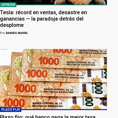
OPINIÓN
Tesla: récord en ventas, desastre en
ganancias — la paradoja detrás del
desplome
Por
RAMIRO MARRA
PLAZO FIJO
Plazo fijo: qué banco paga la mejor tasa