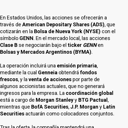
En Estados Unidos, las acciones se ofrecerán a
través de
American Depositary Shares (ADS)
, que
cotizarán en la
Bolsa de Nueva York (NYSE)
con el
símbolo
GENN
. En el mercado local, las acciones
Clase B
se negociarán bajo el
ticker
GENN
en
Bolsas y Mercados Argentinos (BYMA)
.
La operación incluirá una
emisión primaria
,
mediante la cual
Genneia
obtendrá
fondos
frescos
, y la
venta de acciones
por parte de
algunos accionistas actuales, que no generará
ingresos para la empresa. La
coordinación global
está a cargo de
Morgan Stanley
y
BTG Pactual
,
mientras que
BofA Securities
,
J.P. Morgan
y
Latin
Securities
actuarán como colocadores conjuntos.
Tras la oferta, la compañía mantendrá una