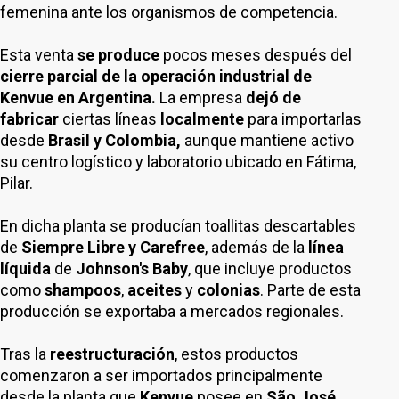
femenina ante los organismos de competencia.
Esta venta
se produce
pocos meses después del
cierre parcial de la operación industrial de
Kenvue en Argentina.
La empresa
dejó de
fabricar
ciertas líneas
localmente
para importarlas
desde
Brasil y Colombia,
aunque mantiene activo
su centro logístico y laboratorio ubicado en Fátima,
Pilar.
En dicha planta se producían toallitas descartables
de
Siempre Libre y Carefree
, además de la
línea
líquida
de
Johnson's Baby
, que incluye productos
como
shampoos
,
aceites
y
colonias
. Parte de esta
producción se exportaba a mercados regionales.
Tras la
reestructuración
, estos productos
comenzaron a ser importados principalmente
desde la planta que
Kenvue
posee en
São José