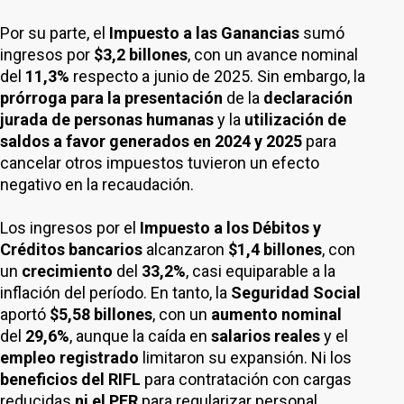
Por su parte, el
Impuesto a las Ganancias
sumó
ingresos por
$3,2 billones
, con un avance nominal
del
11,3%
respecto a junio de 2025. Sin embargo, la
prórroga para la presentación
de la
declaración
jurada de personas humanas
y la
utilización de
saldos a favor generados en 2024 y 2025
para
cancelar otros impuestos tuvieron un efecto
negativo en la recaudación.
Los ingresos por el
Impuesto a los Débitos y
Créditos
bancarios
alcanzaron
$1,4 billones
, con
un
crecimiento
del
33,2%
, casi equiparable a la
inflación del período. En tanto, la
Seguridad Social
aportó
$5,58 billones
, con un
aumento nominal
del
29,6%
, aunque la caída en
salarios reales
y el
empleo registrado
limitaron su expansión. Ni los
beneficios del RIFL
para contratación con cargas
reducidas
ni el PER
para regularizar personal