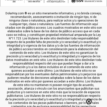
DolarHoy.com ® es un sitio meramente informativo, y no brinda consejo,
recomendación, asesoramiento o invitación de ningún tipo, ni de
ninguna clase o naturaleza, para realizar actos y/u operaciones de
cualquier tipo, clase o naturaleza. Las fuentes de información aquí
citadas son de público acceso. Los cuadros mostrados en este sitio son
elaborados sobre la base de los datos de público acceso que en cada
caso se indica, y constituyen propiedad intelectual amparada por la Ley
N°11.723. Los titulares de este sitio deslindan toda responsabilidad
respecto de la posible falta de precisión y/o veracidad y/o exactitud y/o
integridad y/o vigencia de los datos y/o de las fuentes de información
de público acceso tenidos en consideración para la elaboración del
contenido de este sitio. Los titulares de este sitio no garantizan la
precisión y/o veracidad y/o exactitud y/o integridad y/o vigencia de los
datos mostrados en este sitio. Los titulares de este sitio deslindan toda
responsabilidad respecto del uso que puedan llegar a dar a la
información y/o a los datos incluídos en el contenido de este sitio
quienes accedan a este último. Los titulares de este sitio no se
responabilizan por los eventuales daños patrimoniales y/o perjuicios que
pudieren resultar de decisiones adoptadas sobre la base de los datos
mostrados en este sitio por quienes accedan a este último. Los titulares
de este sitio no mantienen ni poseen ningún tipo de acuerdo,
asociación, alianza o vínculo con los anunciantes que publicitan sus
productos y/o servicios en este sitio más que la locación de espacios
publicitarios. Los titulares de este sitio no se responsabilizan respecto
de la precisión y/o veracidad y/o exactitud y/o integridad y/o vigencia de
los contenidos de las piezas publicitarias o banners, por lo que tales
contenidos son de exclusiva responsabilidad de los respectivos