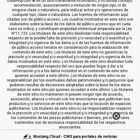
DolarHoy.com ® es un sitio meramente informativo, y no brinda consejo,
recomendación, asesoramiento o invitación de ningún tipo, ni de
ninguna clase o naturaleza, para realizar actos y/u operaciones de
cualquier tipo, clase o naturaleza. Las fuentes de información aquí
citadas son de público acceso. Los cuadros mostrados en este sitio son
elaborados sobre la base de los datos de público acceso que en cada
caso se indica, y constituyen propiedad intelectual amparada por la Ley
N°11.723. Los titulares de este sitio deslindan toda responsabilidad
respecto de la posible falta de precisión y/o veracidad y/o exactitud y/o
integridad y/o vigencia de los datos y/o de las fuentes de información
de público acceso tenidos en consideración para la elaboración del
contenido de este sitio. Los titulares de este sitio no garantizan la
precisión y/o veracidad y/o exactitud y/o integridad y/o vigencia de los
datos mostrados en este sitio. Los titulares de este sitio deslindan toda
responsabilidad respecto del uso que puedan llegar a dar a la
información y/o a los datos incluídos en el contenido de este sitio
quienes accedan a este último. Los titulares de este sitio no se
responabilizan por los eventuales daños patrimoniales y/o perjuicios que
pudieren resultar de decisiones adoptadas sobre la base de los datos
mostrados en este sitio por quienes accedan a este último. Los titulares
de este sitio no mantienen ni poseen ningún tipo de acuerdo,
asociación, alianza o vínculo con los anunciantes que publicitan sus
productos y/o servicios en este sitio más que la locación de espacios
publicitarios. Los titulares de este sitio no se responsabilizan respecto
de la precisión y/o veracidad y/o exactitud y/o integridad y/o vigencia de
los contenidos de las piezas publicitarias o banners, por lo que tales
contenidos son de exclusiva responsabilidad de los respectivos
anunciantes.
Mustang Cloud - CMS para portales de noticias