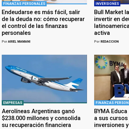
FINANZAS PERSONALES
INVERSIONES
Endeudarse es más fácil, salir
Bull Market l
de la deuda no: cómo recuperar
invertir en d
el control de las finanzas
latinoameric
personales
activa
Por
ARIEL MAMANI
Por
REDACCION
EMPRESAS
FINANZAS PERSON
Aerolíneas Argentinas ganó
BYMA Educa a
$238.000 millones y consolida
a sus cursos
su recuperación financiera
inversiones 