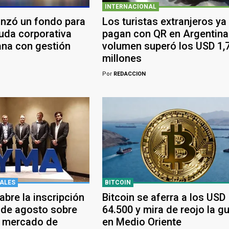
INTERNACIONAL
anzó un fondo para
Los turistas extranjeros ya
euda corporativa
pagan con QR en Argentina:
ana con gestión
volumen superó los USD 1,
millones
Por
REDACCION
ALES
BITCOIN
bre la inscripción
Bitcoin se aferra a los USD
 de agosto sobre
64.500 y mira de reojo la g
y mercado de
en Medio Oriente