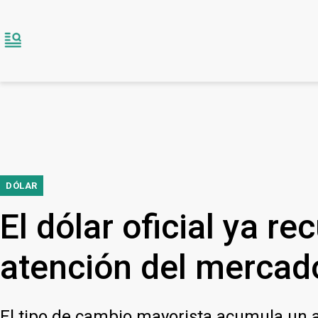
DÓLAR
El dólar oficial ya r
atención del mercad
El tipo de cambio mayorista acumula un av