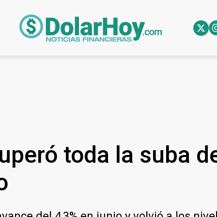
ecuperó toda la suba d
o
ance del 4,3% en junio y volvió a los nive