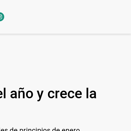
el año y crece la
les de principios de enero.