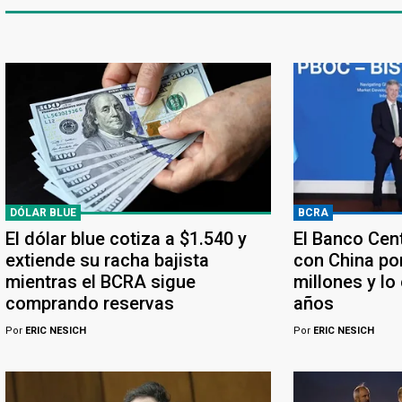
DÓLAR BLUE
BCRA
El dólar blue cotiza a $1.540 y
El Banco Cen
extiende su racha bajista
con China po
mientras el BCRA sigue
millones y lo
comprando reservas
años
Por
ERIC NESICH
Por
ERIC NESICH