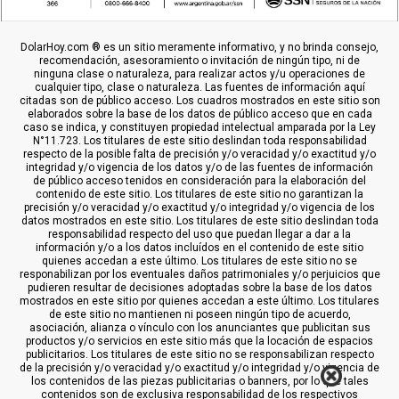
DolarHoy.com ® es un sitio meramente informativo, y no brinda consejo,
recomendación, asesoramiento o invitación de ningún tipo, ni de
ninguna clase o naturaleza, para realizar actos y/u operaciones de
cualquier tipo, clase o naturaleza. Las fuentes de información aquí
citadas son de público acceso. Los cuadros mostrados en este sitio son
elaborados sobre la base de los datos de público acceso que en cada
caso se indica, y constituyen propiedad intelectual amparada por la Ley
N°11.723. Los titulares de este sitio deslindan toda responsabilidad
respecto de la posible falta de precisión y/o veracidad y/o exactitud y/o
integridad y/o vigencia de los datos y/o de las fuentes de información
de público acceso tenidos en consideración para la elaboración del
contenido de este sitio. Los titulares de este sitio no garantizan la
precisión y/o veracidad y/o exactitud y/o integridad y/o vigencia de los
datos mostrados en este sitio. Los titulares de este sitio deslindan toda
responsabilidad respecto del uso que puedan llegar a dar a la
información y/o a los datos incluídos en el contenido de este sitio
quienes accedan a este último. Los titulares de este sitio no se
responabilizan por los eventuales daños patrimoniales y/o perjuicios que
pudieren resultar de decisiones adoptadas sobre la base de los datos
mostrados en este sitio por quienes accedan a este último. Los titulares
de este sitio no mantienen ni poseen ningún tipo de acuerdo,
asociación, alianza o vínculo con los anunciantes que publicitan sus
productos y/o servicios en este sitio más que la locación de espacios
publicitarios. Los titulares de este sitio no se responsabilizan respecto
de la precisión y/o veracidad y/o exactitud y/o integridad y/o vigencia de
los contenidos de las piezas publicitarias o banners, por lo que tales
contenidos son de exclusiva responsabilidad de los respectivos