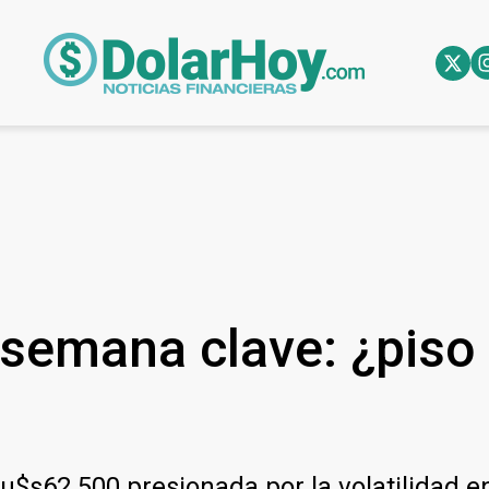
 semana clave: ¿piso
 u$s62.500 presionada por la volatilidad e