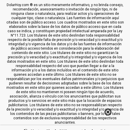
DolarHoy.com ® es un sitio meramente informativo, y no brinda consejo,
recomendación, asesoramiento o invitación de ningún tipo, ni de
ninguna clase o naturaleza, para realizar actos y/u operaciones de
cualquier tipo, clase o naturaleza. Las fuentes de información aquí
citadas son de público acceso. Los cuadros mostrados en este sitio son
elaborados sobre la base de los datos de público acceso que en cada
caso se indica, y constituyen propiedad intelectual amparada por la Ley
N°11.723. Los titulares de este sitio deslindan toda responsabilidad
respecto de la posible falta de precisión y/o veracidad y/o exactitud y/o
integridad y/o vigencia de los datos y/o de las fuentes de información
de público acceso tenidos en consideración para la elaboración del
contenido de este sitio. Los titulares de este sitio no garantizan la
precisión y/o veracidad y/o exactitud y/o integridad y/o vigencia de los
datos mostrados en este sitio. Los titulares de este sitio deslindan toda
responsabilidad respecto del uso que puedan llegar a dar a la
información y/o a los datos incluídos en el contenido de este sitio
quienes accedan a este último. Los titulares de este sitio no se
responabilizan por los eventuales daños patrimoniales y/o perjuicios que
pudieren resultar de decisiones adoptadas sobre la base de los datos
mostrados en este sitio por quienes accedan a este último. Los titulares
de este sitio no mantienen ni poseen ningún tipo de acuerdo,
asociación, alianza o vínculo con los anunciantes que publicitan sus
productos y/o servicios en este sitio más que la locación de espacios
publicitarios. Los titulares de este sitio no se responsabilizan respecto
de la precisión y/o veracidad y/o exactitud y/o integridad y/o vigencia de
los contenidos de las piezas publicitarias o banners, por lo que tales
contenidos son de exclusiva responsabilidad de los respectivos
anunciantes.