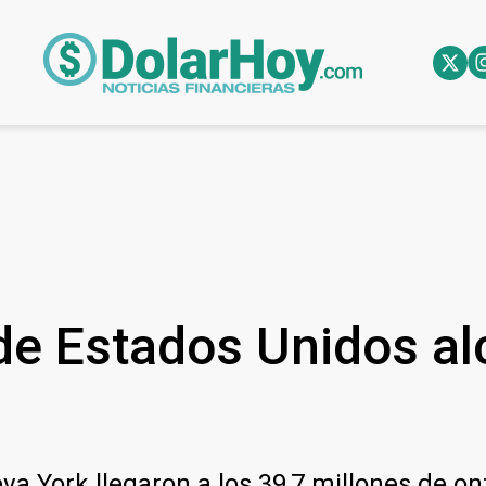
 de Estados Unidos a
a York llegaron a los 39,7 millones de on