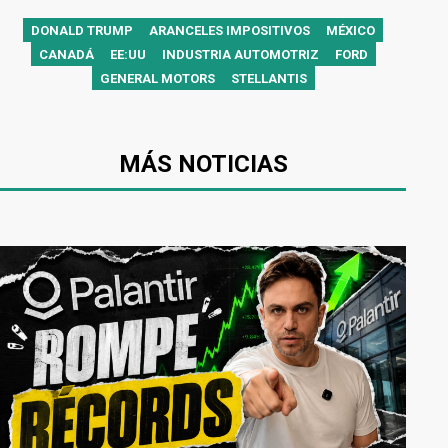
DONALD TRUMP
ARANCELES IMPOSITIVOS
MÉXICO
CANADÁ
EE:UU
INDUSTRIA AUTOMOTRIZ
FORD
GENERAL MOTORS
STELLANTIS
MÁS NOTICIAS