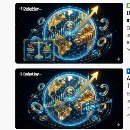
D
i
E
u
e
P
A
1
E
a
e
P