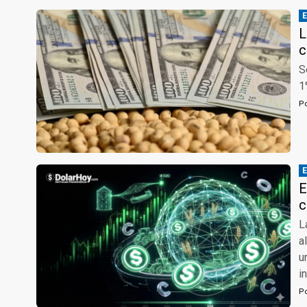
L
c
S
1
P
E
c
L
a
u
i
P