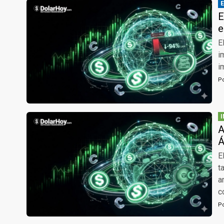
E
e
E
i
i
P
A
Á
E
t
a
c
P