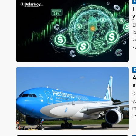
L
y
E
l
v
P
A
i
C
e
m
P