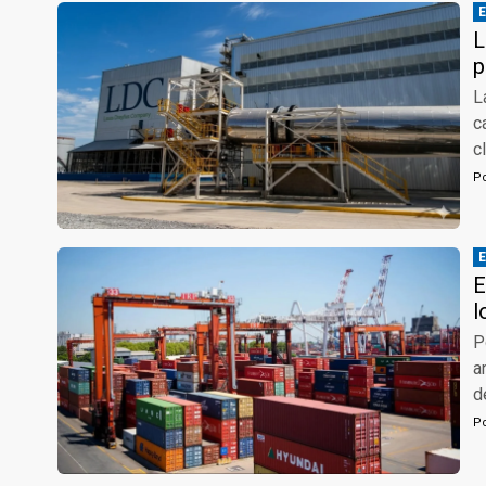
L
p
L
c
c
P
E
l
P
a
d
P