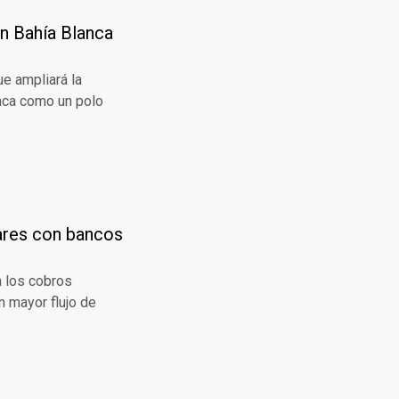
n Bahía Blanca
ue ampliará la
nca como un polo
lares con bancos
a los cobros
n mayor flujo de