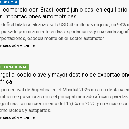
ECONOMÍA
l comercio con Brasil cerró junio casi en equilibrio
n importaciones automotrices
l déficit bilateral alcanzó solo USD 40 millones en junio, un 94
mpulsado por un aumento en las exportaciones y una caída signifi
mportaciones, especialmente en el sector automotor.
or
SALOMÓN MICHITTE
INTERNACIONAL
rgelia, socio clave y mayor destino de exportacion
frica
l primer rival de Argentina en el Mundial 2026 no solo destaca en
ambién se posiciona como el principal mercado africano para la
rgentinas, con un crecimiento del 15,6% en 2025 y un vínculo co
omo lácteos y autopartes.
or
SALOMÓN MICHITTE