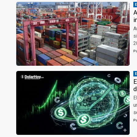
A
i
A
s
2
P
E
d
E
u
s
P