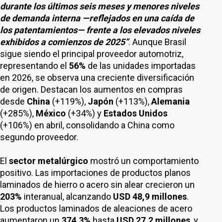
durante los últimos seis meses y menores niveles
de demanda interna —reflejados en una caída de
los patentamientos— frente a los elevados niveles
exhibidos a comienzos de 2025”
. Aunque Brasil
sigue siendo el principal proveedor automotriz,
representando el
56%
de las unidades importadas
en 2026, se observa una creciente diversificación
de origen. Destacan los aumentos en compras
desde
China
(+119%),
Japón
(+113%),
Alemania
(+285%),
México
(+34%) y
Estados Unidos
(+106%) en abril, consolidando a China como
segundo proveedor.
El
sector metalúrgico
mostró un comportamiento
positivo. Las importaciones de productos planos
laminados de hierro o acero sin alear crecieron un
203%
interanual, alcanzando
USD 48,9 millones
.
Los productos laminados de aleaciones de acero
aumentaron un
374,3%
hasta
USD 27,2 millones
, y