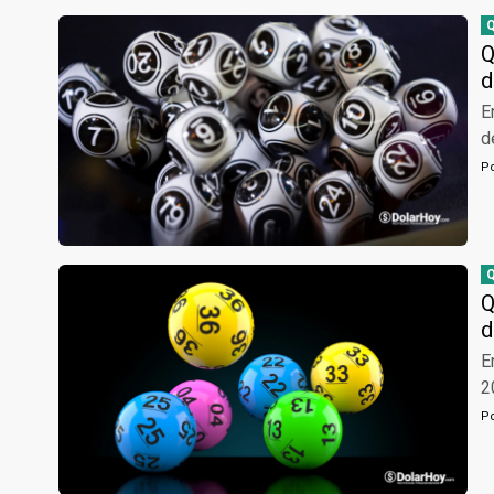
Q
d
E
d
P
Q
d
E
2
P