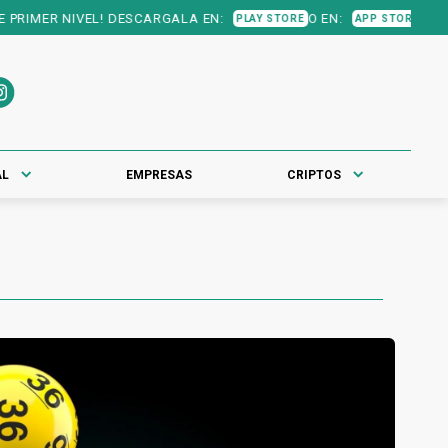
ESCARGALA EN:
O EN:
PLAY STORE
APP STORE
AL
EMPRESAS
CRIPTOS