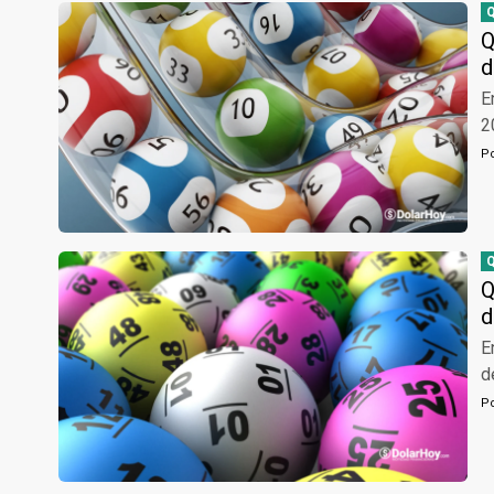
Q
d
E
2
P
Q
d
E
d
P