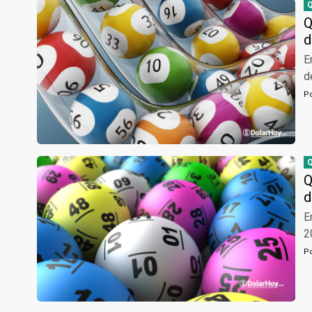
Q
d
E
d
P
Q
d
E
2
P