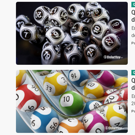
Q
d
E
d
P
Q
d
E
2
P