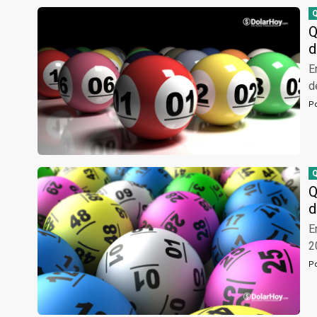
Q
d
E
d
P
Q
d
E
2
P