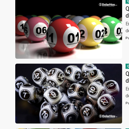
Q
d
E
d
P
Q
d
E
d
P