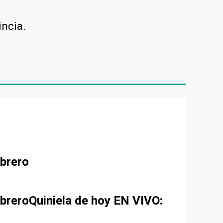
incia.
ebrero
ebreroQuiniela de hoy EN VIVO: