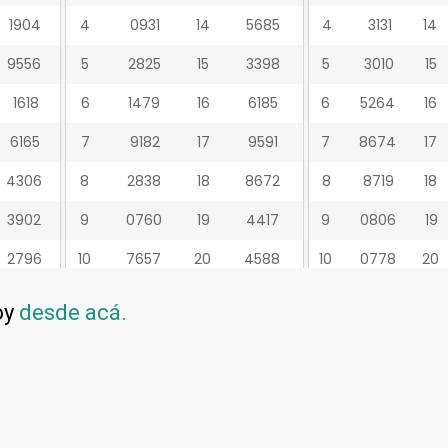
oy
desde acá.