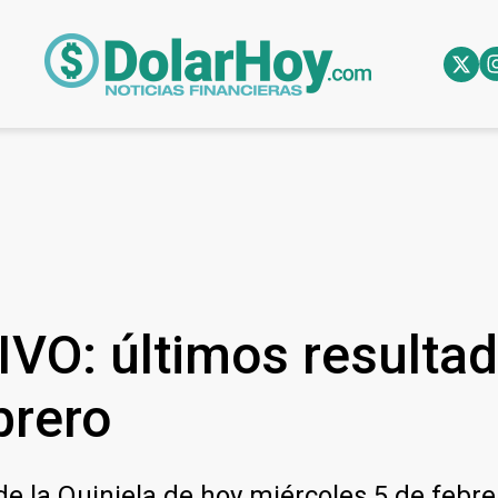
IVO: últimos resulta
brero
de la Quiniela de hoy miércoles 5 de febre