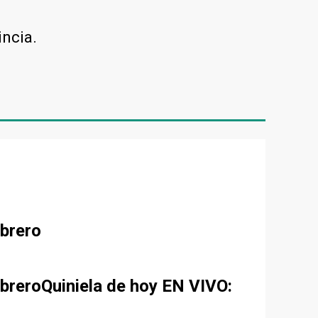
incia.
ebrero
ebreroQuiniela de hoy EN VIVO: