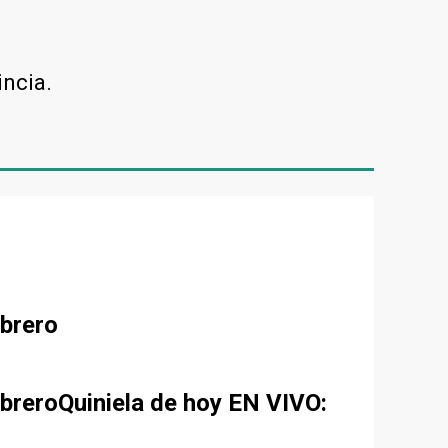
incia.
ebrero
ebreroQuiniela de hoy EN VIVO: