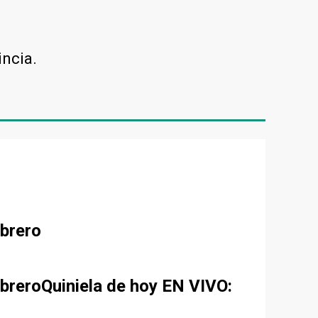
incia.
ebrero
ebreroQuiniela de hoy EN VIVO: