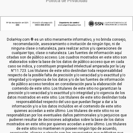
Política de Privacidad
DolarHoy.com ® es un sitio meramente informativo, y no brinda consejo,
recomendación, asesoramiento o invitación de ningún tipo, ni de
ninguna clase o naturaleza, para realizar actos y/u operaciones de
cualquier tipo, clase o naturaleza. Las fuentes de información aquí
citadas son de público acceso. Los cuadros mostrados en este sitio son
elaborados sobre la base de los datos de público acceso que en cada
caso se indica, y constituyen propiedad intelectual amparada por la Ley
N°11.723. Los titulares de este sitio deslindan toda responsabilidad
respecto de la posible falta de precisión y/o veracidad y/o exactitud y/o
integridad y/o vigencia de los datos y/o de las fuentes de información
de público acceso tenidos en consideración para la elaboración del
contenido de este sitio. Los titulares de este sitio no garantizan la
precisión y/o veracidad y/o exactitud y/o integridad y/o vigencia de los
datos mostrados en este sitio. Los titulares de este sitio deslindan toda
responsabilidad respecto del uso que puedan llegar a dar a la
información y/o a los datos incluídos en el contenido de este sitio
quienes accedan a este último. Los titulares de este sitio no se
responabilizan por los eventuales daños patrimoniales y/o perjuicios que
pudieren resultar de decisiones adoptadas sobre la base de los datos
mostrados en este sitio por quienes accedan a este último. Los titulares
de este sitio no mantienen ni poseen ningún tipo de acuerdo,
asociación, alianza o vínculo con los anunciantes que publicitan sus