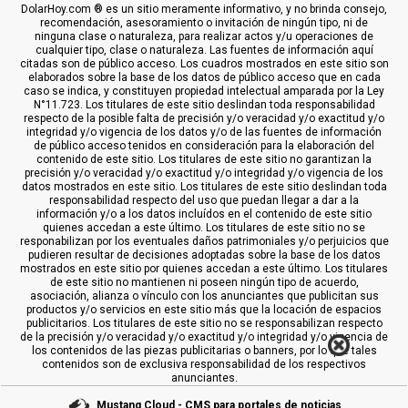
DolarHoy.com ® es un sitio meramente informativo, y no brinda consejo,
recomendación, asesoramiento o invitación de ningún tipo, ni de
ninguna clase o naturaleza, para realizar actos y/u operaciones de
cualquier tipo, clase o naturaleza. Las fuentes de información aquí
citadas son de público acceso. Los cuadros mostrados en este sitio son
elaborados sobre la base de los datos de público acceso que en cada
caso se indica, y constituyen propiedad intelectual amparada por la Ley
N°11.723. Los titulares de este sitio deslindan toda responsabilidad
respecto de la posible falta de precisión y/o veracidad y/o exactitud y/o
integridad y/o vigencia de los datos y/o de las fuentes de información
de público acceso tenidos en consideración para la elaboración del
contenido de este sitio. Los titulares de este sitio no garantizan la
precisión y/o veracidad y/o exactitud y/o integridad y/o vigencia de los
datos mostrados en este sitio. Los titulares de este sitio deslindan toda
responsabilidad respecto del uso que puedan llegar a dar a la
información y/o a los datos incluídos en el contenido de este sitio
quienes accedan a este último. Los titulares de este sitio no se
responabilizan por los eventuales daños patrimoniales y/o perjuicios que
pudieren resultar de decisiones adoptadas sobre la base de los datos
mostrados en este sitio por quienes accedan a este último. Los titulares
de este sitio no mantienen ni poseen ningún tipo de acuerdo,
asociación, alianza o vínculo con los anunciantes que publicitan sus
productos y/o servicios en este sitio más que la locación de espacios
publicitarios. Los titulares de este sitio no se responsabilizan respecto
de la precisión y/o veracidad y/o exactitud y/o integridad y/o vigencia de
los contenidos de las piezas publicitarias o banners, por lo que tales
contenidos son de exclusiva responsabilidad de los respectivos
anunciantes.
Mustang Cloud - CMS para portales de noticias