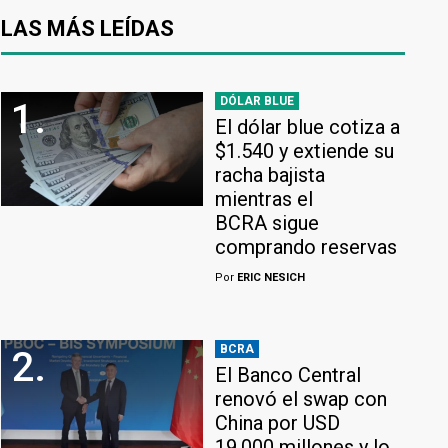
LAS MÁS LEÍDAS
DÓLAR BLUE
1.
El dólar blue cotiza a
$1.540 y extiende su
racha bajista
mientras el
BCRA sigue
comprando reservas
Por
ERIC NESICH
BCRA
2.
El Banco Central
renovó el swap con
China por USD
19.000 millones y lo