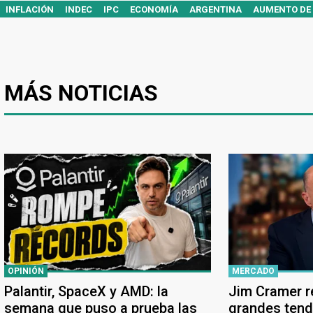
INFLACIÓN
INDEC
IPC
ECONOMÍA
ARGENTINA
AUMENTO DE 
MÁS NOTICIAS
OPINIÓN
MERCADO
Palantir, SpaceX y AMD: la
Jim Cramer r
semana que puso a prueba las
grandes tende