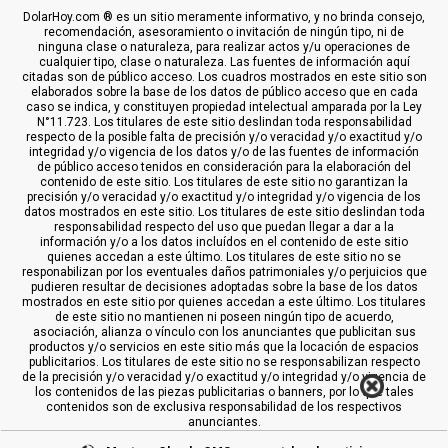
DolarHoy.com ® es un sitio meramente informativo, y no brinda consejo,
recomendación, asesoramiento o invitación de ningún tipo, ni de
ninguna clase o naturaleza, para realizar actos y/u operaciones de
cualquier tipo, clase o naturaleza. Las fuentes de información aquí
citadas son de público acceso. Los cuadros mostrados en este sitio son
elaborados sobre la base de los datos de público acceso que en cada
caso se indica, y constituyen propiedad intelectual amparada por la Ley
N°11.723. Los titulares de este sitio deslindan toda responsabilidad
respecto de la posible falta de precisión y/o veracidad y/o exactitud y/o
integridad y/o vigencia de los datos y/o de las fuentes de información
de público acceso tenidos en consideración para la elaboración del
contenido de este sitio. Los titulares de este sitio no garantizan la
precisión y/o veracidad y/o exactitud y/o integridad y/o vigencia de los
datos mostrados en este sitio. Los titulares de este sitio deslindan toda
responsabilidad respecto del uso que puedan llegar a dar a la
información y/o a los datos incluídos en el contenido de este sitio
quienes accedan a este último. Los titulares de este sitio no se
responabilizan por los eventuales daños patrimoniales y/o perjuicios que
pudieren resultar de decisiones adoptadas sobre la base de los datos
mostrados en este sitio por quienes accedan a este último. Los titulares
de este sitio no mantienen ni poseen ningún tipo de acuerdo,
asociación, alianza o vínculo con los anunciantes que publicitan sus
productos y/o servicios en este sitio más que la locación de espacios
publicitarios. Los titulares de este sitio no se responsabilizan respecto
de la precisión y/o veracidad y/o exactitud y/o integridad y/o vigencia de
los contenidos de las piezas publicitarias o banners, por lo que tales
contenidos son de exclusiva responsabilidad de los respectivos
anunciantes.