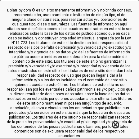
DolarHoy.com ® es un sitio meramente informativo, y no brinda consejo,
recomendación, asesoramiento o invitación de ningún tipo, ni de
ninguna clase o naturaleza, para realizar actos y/u operaciones de
cualquier tipo, clase o naturaleza. Las fuentes de información aquí
citadas son de público acceso. Los cuadros mostrados en este sitio son
elaborados sobre la base de los datos de público acceso que en cada
caso se indica, y constituyen propiedad intelectual amparada por la Ley
N°11.723. Los titulares de este sitio deslindan toda responsabilidad
respecto de la posible falta de precisión y/o veracidad y/o exactitud y/o
integridad y/o vigencia de los datos y/o de las fuentes de información
de público acceso tenidos en consideración para la elaboración del
contenido de este sitio. Los titulares de este sitio no garantizan la
precisión y/o veracidad y/o exactitud y/o integridad y/o vigencia de los
datos mostrados en este sitio. Los titulares de este sitio deslindan toda
responsabilidad respecto del uso que puedan llegar a dar a la
información y/o a los datos incluídos en el contenido de este sitio
quienes accedan a este último. Los titulares de este sitio no se
responabilizan por los eventuales daños patrimoniales y/o perjuicios que
pudieren resultar de decisiones adoptadas sobre la base de los datos
mostrados en este sitio por quienes accedan a este último. Los titulares
de este sitio no mantienen ni poseen ningún tipo de acuerdo,
asociación, alianza o vínculo con los anunciantes que publicitan sus
productos y/o servicios en este sitio más que la locación de espacios
publicitarios. Los titulares de este sitio no se responsabilizan respecto
de la precisión y/o veracidad y/o exactitud y/o integridad y/o vigencia de
los contenidos de las piezas publicitarias o banners, por lo que tales
contenidos son de exclusiva responsabilidad de los respectivos
anunciantes.