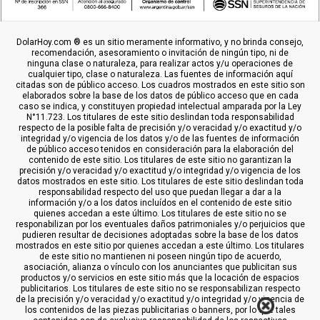
DolarHoy.com ® es un sitio meramente informativo, y no brinda consejo,
recomendación, asesoramiento o invitación de ningún tipo, ni de
ninguna clase o naturaleza, para realizar actos y/u operaciones de
cualquier tipo, clase o naturaleza. Las fuentes de información aquí
citadas son de público acceso. Los cuadros mostrados en este sitio son
elaborados sobre la base de los datos de público acceso que en cada
caso se indica, y constituyen propiedad intelectual amparada por la Ley
N°11.723. Los titulares de este sitio deslindan toda responsabilidad
respecto de la posible falta de precisión y/o veracidad y/o exactitud y/o
integridad y/o vigencia de los datos y/o de las fuentes de información
de público acceso tenidos en consideración para la elaboración del
contenido de este sitio. Los titulares de este sitio no garantizan la
precisión y/o veracidad y/o exactitud y/o integridad y/o vigencia de los
datos mostrados en este sitio. Los titulares de este sitio deslindan toda
responsabilidad respecto del uso que puedan llegar a dar a la
información y/o a los datos incluídos en el contenido de este sitio
quienes accedan a este último. Los titulares de este sitio no se
responabilizan por los eventuales daños patrimoniales y/o perjuicios que
pudieren resultar de decisiones adoptadas sobre la base de los datos
mostrados en este sitio por quienes accedan a este último. Los titulares
de este sitio no mantienen ni poseen ningún tipo de acuerdo,
asociación, alianza o vínculo con los anunciantes que publicitan sus
productos y/o servicios en este sitio más que la locación de espacios
publicitarios. Los titulares de este sitio no se responsabilizan respecto
de la precisión y/o veracidad y/o exactitud y/o integridad y/o vigencia de
los contenidos de las piezas publicitarias o banners, por lo que tales