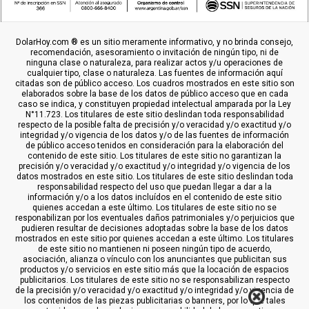
DolarHoy.com ® es un sitio meramente informativo, y no brinda consejo,
recomendación, asesoramiento o invitación de ningún tipo, ni de
ninguna clase o naturaleza, para realizar actos y/u operaciones de
cualquier tipo, clase o naturaleza. Las fuentes de información aquí
citadas son de público acceso. Los cuadros mostrados en este sitio son
elaborados sobre la base de los datos de público acceso que en cada
caso se indica, y constituyen propiedad intelectual amparada por la Ley
N°11.723. Los titulares de este sitio deslindan toda responsabilidad
respecto de la posible falta de precisión y/o veracidad y/o exactitud y/o
integridad y/o vigencia de los datos y/o de las fuentes de información
de público acceso tenidos en consideración para la elaboración del
contenido de este sitio. Los titulares de este sitio no garantizan la
precisión y/o veracidad y/o exactitud y/o integridad y/o vigencia de los
datos mostrados en este sitio. Los titulares de este sitio deslindan toda
responsabilidad respecto del uso que puedan llegar a dar a la
información y/o a los datos incluídos en el contenido de este sitio
quienes accedan a este último. Los titulares de este sitio no se
responabilizan por los eventuales daños patrimoniales y/o perjuicios que
pudieren resultar de decisiones adoptadas sobre la base de los datos
mostrados en este sitio por quienes accedan a este último. Los titulares
de este sitio no mantienen ni poseen ningún tipo de acuerdo,
asociación, alianza o vínculo con los anunciantes que publicitan sus
productos y/o servicios en este sitio más que la locación de espacios
publicitarios. Los titulares de este sitio no se responsabilizan respecto
de la precisión y/o veracidad y/o exactitud y/o integridad y/o vigencia de
los contenidos de las piezas publicitarias o banners, por lo que tales