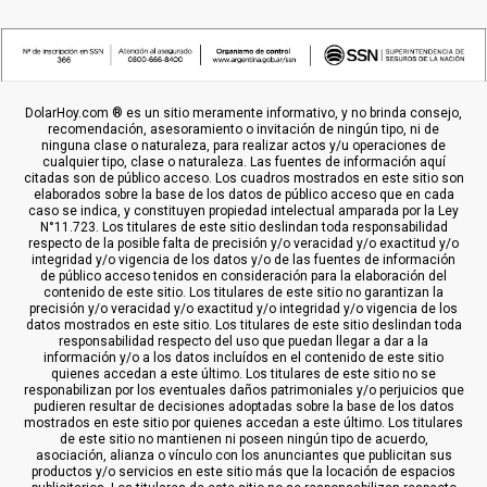
DolarHoy.com ® es un sitio meramente informativo, y no brinda consejo,
recomendación, asesoramiento o invitación de ningún tipo, ni de
ninguna clase o naturaleza, para realizar actos y/u operaciones de
cualquier tipo, clase o naturaleza. Las fuentes de información aquí
citadas son de público acceso. Los cuadros mostrados en este sitio son
elaborados sobre la base de los datos de público acceso que en cada
caso se indica, y constituyen propiedad intelectual amparada por la Ley
N°11.723. Los titulares de este sitio deslindan toda responsabilidad
respecto de la posible falta de precisión y/o veracidad y/o exactitud y/o
integridad y/o vigencia de los datos y/o de las fuentes de información
de público acceso tenidos en consideración para la elaboración del
contenido de este sitio. Los titulares de este sitio no garantizan la
precisión y/o veracidad y/o exactitud y/o integridad y/o vigencia de los
datos mostrados en este sitio. Los titulares de este sitio deslindan toda
responsabilidad respecto del uso que puedan llegar a dar a la
información y/o a los datos incluídos en el contenido de este sitio
quienes accedan a este último. Los titulares de este sitio no se
responabilizan por los eventuales daños patrimoniales y/o perjuicios que
pudieren resultar de decisiones adoptadas sobre la base de los datos
mostrados en este sitio por quienes accedan a este último. Los titulares
de este sitio no mantienen ni poseen ningún tipo de acuerdo,
asociación, alianza o vínculo con los anunciantes que publicitan sus
productos y/o servicios en este sitio más que la locación de espacios