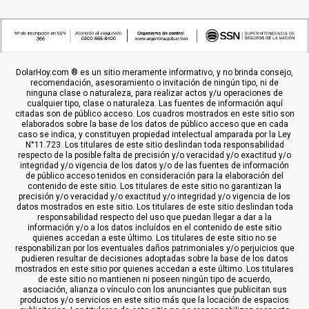
DolarHoy.com ® es un sitio meramente informativo, y no brinda consejo,
recomendación, asesoramiento o invitación de ningún tipo, ni de
ninguna clase o naturaleza, para realizar actos y/u operaciones de
cualquier tipo, clase o naturaleza. Las fuentes de información aquí
citadas son de público acceso. Los cuadros mostrados en este sitio son
elaborados sobre la base de los datos de público acceso que en cada
caso se indica, y constituyen propiedad intelectual amparada por la Ley
N°11.723. Los titulares de este sitio deslindan toda responsabilidad
respecto de la posible falta de precisión y/o veracidad y/o exactitud y/o
integridad y/o vigencia de los datos y/o de las fuentes de información
de público acceso tenidos en consideración para la elaboración del
contenido de este sitio. Los titulares de este sitio no garantizan la
precisión y/o veracidad y/o exactitud y/o integridad y/o vigencia de los
datos mostrados en este sitio. Los titulares de este sitio deslindan toda
responsabilidad respecto del uso que puedan llegar a dar a la
información y/o a los datos incluídos en el contenido de este sitio
quienes accedan a este último. Los titulares de este sitio no se
responabilizan por los eventuales daños patrimoniales y/o perjuicios que
pudieren resultar de decisiones adoptadas sobre la base de los datos
mostrados en este sitio por quienes accedan a este último. Los titulares
de este sitio no mantienen ni poseen ningún tipo de acuerdo,
asociación, alianza o vínculo con los anunciantes que publicitan sus
productos y/o servicios en este sitio más que la locación de espacios