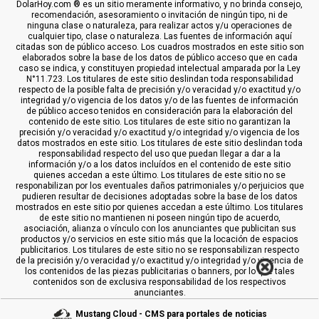
DolarHoy.com ® es un sitio meramente informativo, y no brinda consejo,
recomendación, asesoramiento o invitación de ningún tipo, ni de
ninguna clase o naturaleza, para realizar actos y/u operaciones de
cualquier tipo, clase o naturaleza. Las fuentes de información aquí
citadas son de público acceso. Los cuadros mostrados en este sitio son
elaborados sobre la base de los datos de público acceso que en cada
caso se indica, y constituyen propiedad intelectual amparada por la Ley
N°11.723. Los titulares de este sitio deslindan toda responsabilidad
respecto de la posible falta de precisión y/o veracidad y/o exactitud y/o
integridad y/o vigencia de los datos y/o de las fuentes de información
de público acceso tenidos en consideración para la elaboración del
contenido de este sitio. Los titulares de este sitio no garantizan la
precisión y/o veracidad y/o exactitud y/o integridad y/o vigencia de los
datos mostrados en este sitio. Los titulares de este sitio deslindan toda
responsabilidad respecto del uso que puedan llegar a dar a la
información y/o a los datos incluídos en el contenido de este sitio
quienes accedan a este último. Los titulares de este sitio no se
responabilizan por los eventuales daños patrimoniales y/o perjuicios que
pudieren resultar de decisiones adoptadas sobre la base de los datos
mostrados en este sitio por quienes accedan a este último. Los titulares
de este sitio no mantienen ni poseen ningún tipo de acuerdo,
asociación, alianza o vínculo con los anunciantes que publicitan sus
productos y/o servicios en este sitio más que la locación de espacios
publicitarios. Los titulares de este sitio no se responsabilizan respecto
de la precisión y/o veracidad y/o exactitud y/o integridad y/o vigencia de
los contenidos de las piezas publicitarias o banners, por lo que tales
contenidos son de exclusiva responsabilidad de los respectivos
anunciantes.
Mustang Cloud - CMS para portales de noticias