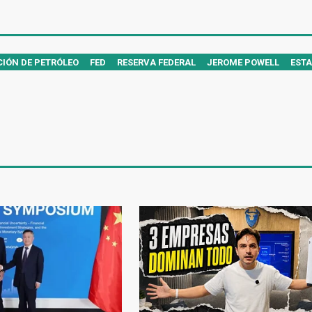
IÓN DE PETRÓLEO
FED
RESERVA FEDERAL
JEROME POWELL
EST