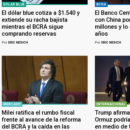
DÓLAR BLUE
BCRA
El dólar blue cotiza a $1.540 y
El Banco Cen
extiende su racha bajista
con China po
mientras el BCRA sigue
millones y lo
comprando reservas
años
Por
ERIC NESICH
Por
ERIC NESICH
MERCADO
INTERNACIONAL
Milei ratifica el rumbo fiscal
Trump afirma
frente al avance de la reforma
Ormuz podría
del BCRA y la caída en las
en medio de 