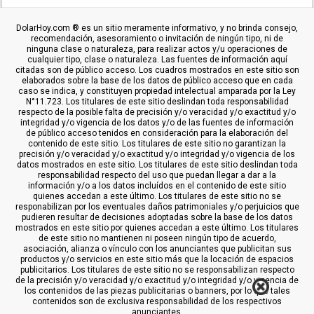
DolarHoy.com ® es un sitio meramente informativo, y no brinda consejo,
recomendación, asesoramiento o invitación de ningún tipo, ni de
ninguna clase o naturaleza, para realizar actos y/u operaciones de
cualquier tipo, clase o naturaleza. Las fuentes de información aquí
citadas son de público acceso. Los cuadros mostrados en este sitio son
elaborados sobre la base de los datos de público acceso que en cada
caso se indica, y constituyen propiedad intelectual amparada por la Ley
N°11.723. Los titulares de este sitio deslindan toda responsabilidad
respecto de la posible falta de precisión y/o veracidad y/o exactitud y/o
integridad y/o vigencia de los datos y/o de las fuentes de información
de público acceso tenidos en consideración para la elaboración del
contenido de este sitio. Los titulares de este sitio no garantizan la
precisión y/o veracidad y/o exactitud y/o integridad y/o vigencia de los
datos mostrados en este sitio. Los titulares de este sitio deslindan toda
responsabilidad respecto del uso que puedan llegar a dar a la
información y/o a los datos incluídos en el contenido de este sitio
quienes accedan a este último. Los titulares de este sitio no se
responabilizan por los eventuales daños patrimoniales y/o perjuicios que
pudieren resultar de decisiones adoptadas sobre la base de los datos
mostrados en este sitio por quienes accedan a este último. Los titulares
de este sitio no mantienen ni poseen ningún tipo de acuerdo,
asociación, alianza o vínculo con los anunciantes que publicitan sus
productos y/o servicios en este sitio más que la locación de espacios
publicitarios. Los titulares de este sitio no se responsabilizan respecto
de la precisión y/o veracidad y/o exactitud y/o integridad y/o vigencia de
los contenidos de las piezas publicitarias o banners, por lo que tales
contenidos son de exclusiva responsabilidad de los respectivos
anunciantes.