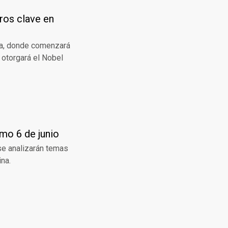
tros clave en
oma, donde comenzará
e otorgará el Nobel
imo 6 de junio
 se analizarán temas
ina.