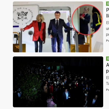
P
l
E
u
p
P
A
p
E
T
P