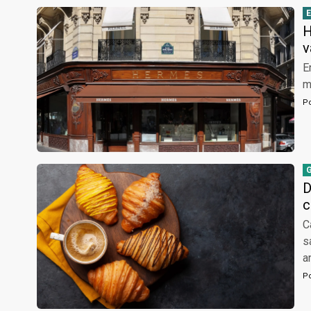
H
v
E
m
P
D
c
C
s
a
P