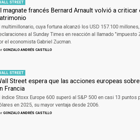
WALL STREET
l magnate francés Bernard Arnault volvió a criticar 
atrimonio
l multimillonario, cuya fortuna alcanzó los USD 157.100 millones,
eclaraciones al Sunday Times en reacción al llamado "impuesto
or el economista Gabriel Zucman.
or
GONZALO ANDRÉS CASTILLO
WALL STREET
all Street espera que las acciones europeas sobrevi
n Francia
l índice Stoxx Europe 600 superó al S&P 500 en casi 13 puntos 
ólares en 2025, su mayor ventaja desde 2006.
or
GONZALO ANDRÉS CASTILLO