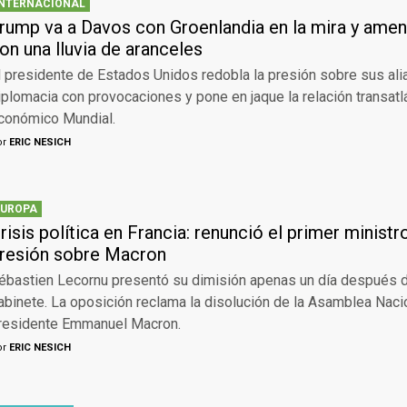
INTERNACIONAL
rump va a Davos con Groenlandia en la mira y ame
on una lluvia de aranceles
l presidente de Estados Unidos redobla la presión sobre sus al
iplomacia con provocaciones y pone en jaque la relación transatl
conómico Mundial.
or
ERIC NESICH
EUROPA
risis política en Francia: renunció el primer ministr
resión sobre Macron
ébastien Lecornu presentó su dimisión apenas un día después d
abinete. La oposición reclama la disolución de la Asamblea Nacio
residente Emmanuel Macron.
or
ERIC NESICH