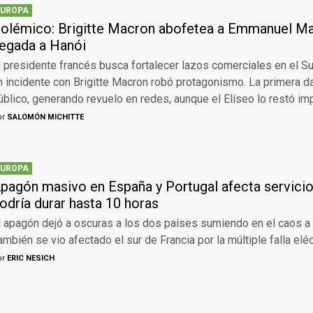
EUROPA
olémico: Brigitte Macron abofetea a Emmanuel Ma
legada a Hanói
l presidente francés busca fortalecer lazos comerciales en el S
n incidente con Brigitte Macron robó protagonismo. La primera 
úblico, generando revuelo en redes, aunque el Elíseo lo restó imp
or
SALOMÓN MICHITTE
EUROPA
pagón masivo en España y Portugal afecta servicio
odría durar hasta 10 horas
l apagón dejó a oscuras a los dos países sumiendo en el caos a 
ambién se vio afectado el sur de Francia por la múltiple falla eléc
or
ERIC NESICH