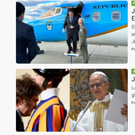
J
E
E
u
J
P
J
L
g
P