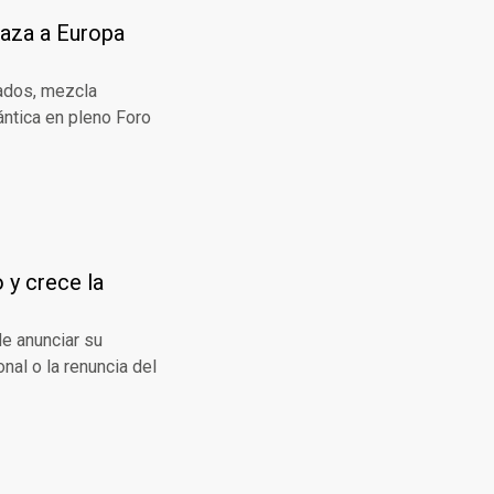
naza a Europa
iados, mezcla
ántica en pleno Foro
o y crece la
e anunciar su
nal o la renuncia del