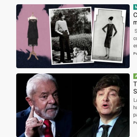
C
S
c
e
P
T
S
L
h
p
P