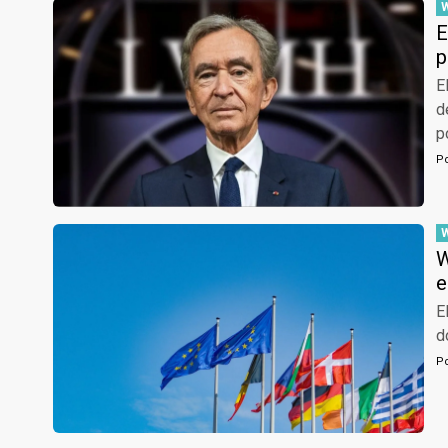
E
p
E
d
p
P
W
e
E
d
P