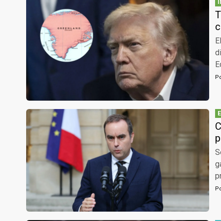
T
c
E
d
E
P
C
p
S
g
p
P