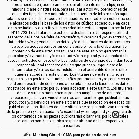
DolarHoy.com ® es un sitio meramente informativo, y no brinda consejo,
recomendación, asesoramiento o invitación de ningún tipo, ni de
ninguna clase o naturaleza, para realizar actos y/u operaciones de
cualquier tipo, clase o naturaleza. Las fuentes de información aquí
citadas son de público acceso. Los cuadros mostrados en este sitio son
elaborados sobre la base de los datos de público acceso que en cada
caso se indica, y constituyen propiedad intelectual amparada por la Ley
N°11.723. Los titulares de este sitio deslindan toda responsabilidad
respecto de la posible falta de precisión y/o veracidad y/o exactitud y/o
integridad y/o vigencia de los datos y/o de las fuentes de información
de público acceso tenidos en consideración para la elaboración del
contenido de este sitio. Los titulares de este sitio no garantizan la
precisión y/o veracidad y/o exactitud y/o integridad y/o vigencia de los
datos mostrados en este sitio. Los titulares de este sitio deslindan toda
responsabilidad respecto del uso que puedan llegar a dar a la
información y/o a los datos incluídos en el contenido de este sitio
quienes accedan a este último. Los titulares de este sitio no se
responabilizan por los eventuales daños patrimoniales y/o perjuicios que
pudieren resultar de decisiones adoptadas sobre la base de los datos
mostrados en este sitio por quienes accedan a este último. Los titulares
de este sitio no mantienen ni poseen ningún tipo de acuerdo,
asociación, alianza o vínculo con los anunciantes que publicitan sus
productos y/o servicios en este sitio más que la locación de espacios
publicitarios. Los titulares de este sitio no se responsabilizan respecto
de la precisión y/o veracidad y/o exactitud y/o integridad y/o vigencia de
los contenidos de las piezas publicitarias o banners, por lo que tales
contenidos son de exclusiva responsabilidad de los respectivos
anunciantes.
Mustang Cloud - CMS para portales de noticias