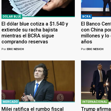
DÓLAR BLUE
BCRA
El dólar blue cotiza a $1.540 y
El Banco Cen
extiende su racha bajista
con China po
mientras el BCRA sigue
millones y lo
comprando reservas
años
Por
ERIC NESICH
Por
ERIC NESICH
MERCADO
INTERNACIONAL
Milei ratifica el rumbo fiscal
Trump afirma