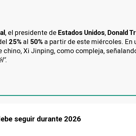
al
, el presidente de
Estados Unidos
,
Donald T
del
25%
al
50%
a partir de este miércoles. En
e chino, Xi Jinping, como compleja, señaland
l"
.
debe seguir durante 2026