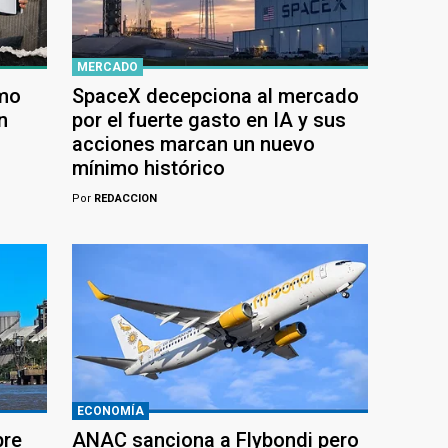
MERCADO
ómo
SpaceX decepciona al mercado
n
por el fuerte gasto en IA y sus
acciones marcan un nuevo
mínimo histórico
Por
REDACCION
ECONOMÍA
bre
ANAC sanciona a Flybondi pero