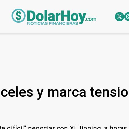
nceles y marca tensi
ifícil" negociar con Xi Jinping, a horas