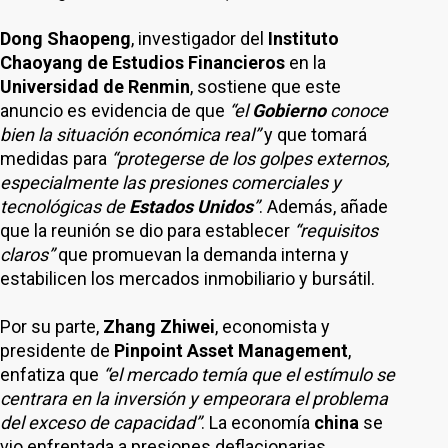
Dong Shaopeng
, investigador del
Instituto
Chaoyang de Estudios Financieros
en la
Universidad de Renmin
, sostiene que este
anuncio es evidencia de que
“el
Gobierno
conoce
bien la situación económica real”
y que tomará
medidas para
“protegerse de los golpes externos,
especialmente las presiones comerciales y
tecnológicas de
Estados Unidos
”
. Además, añade
que la reunión se dio para establecer
“requisitos
claros”
que promuevan la demanda interna y
estabilicen los mercados inmobiliario y bursátil.
Por su parte,
Zhang Zhiwei
, economista y
presidente de
Pinpoint Asset Management
,
enfatiza que
“el mercado temía que el estímulo se
centrara en la inversión y empeorara el problema
del exceso de capacidad”
. La economía
china
se
vio enfrentada a presiones deflacionarias