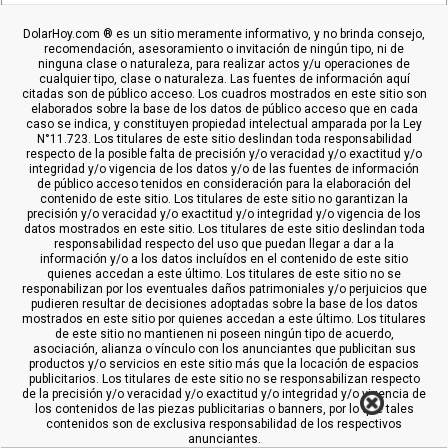
DolarHoy.com ® es un sitio meramente informativo, y no brinda consejo,
recomendación, asesoramiento o invitación de ningún tipo, ni de
ninguna clase o naturaleza, para realizar actos y/u operaciones de
cualquier tipo, clase o naturaleza. Las fuentes de información aquí
citadas son de público acceso. Los cuadros mostrados en este sitio son
elaborados sobre la base de los datos de público acceso que en cada
caso se indica, y constituyen propiedad intelectual amparada por la Ley
N°11.723. Los titulares de este sitio deslindan toda responsabilidad
respecto de la posible falta de precisión y/o veracidad y/o exactitud y/o
integridad y/o vigencia de los datos y/o de las fuentes de información
de público acceso tenidos en consideración para la elaboración del
contenido de este sitio. Los titulares de este sitio no garantizan la
precisión y/o veracidad y/o exactitud y/o integridad y/o vigencia de los
datos mostrados en este sitio. Los titulares de este sitio deslindan toda
responsabilidad respecto del uso que puedan llegar a dar a la
información y/o a los datos incluídos en el contenido de este sitio
quienes accedan a este último. Los titulares de este sitio no se
responabilizan por los eventuales daños patrimoniales y/o perjuicios que
pudieren resultar de decisiones adoptadas sobre la base de los datos
mostrados en este sitio por quienes accedan a este último. Los titulares
de este sitio no mantienen ni poseen ningún tipo de acuerdo,
asociación, alianza o vínculo con los anunciantes que publicitan sus
productos y/o servicios en este sitio más que la locación de espacios
publicitarios. Los titulares de este sitio no se responsabilizan respecto
de la precisión y/o veracidad y/o exactitud y/o integridad y/o vigencia de
los contenidos de las piezas publicitarias o banners, por lo que tales
contenidos son de exclusiva responsabilidad de los respectivos
anunciantes.