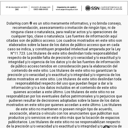
DolarHoy.com ® es un sitio meramente informativo, y no brinda consejo,
recomendación, asesoramiento o invitación de ningún tipo, ni de
ninguna clase o naturaleza, para realizar actos y/u operaciones de
cualquier tipo, clase o naturaleza. Las fuentes de información aquí
citadas son de público acceso. Los cuadros mostrados en este sitio son
elaborados sobre la base de los datos de público acceso que en cada
caso se indica, y constituyen propiedad intelectual amparada por la Ley
N°11.723. Los titulares de este sitio deslindan toda responsabilidad
respecto de la posible falta de precisión y/o veracidad y/o exactitud y/o
integridad y/o vigencia de los datos y/o de las fuentes de información
de público acceso tenidos en consideración para la elaboración del
contenido de este sitio. Los titulares de este sitio no garantizan la
precisión y/o veracidad y/o exactitud y/o integridad y/o vigencia de los
datos mostrados en este sitio. Los titulares de este sitio deslindan toda
responsabilidad respecto del uso que puedan llegar a dar a la
información y/o a los datos incluídos en el contenido de este sitio
quienes accedan a este último. Los titulares de este sitio no se
responabilizan por los eventuales daños patrimoniales y/o perjuicios que
pudieren resultar de decisiones adoptadas sobre la base de los datos
mostrados en este sitio por quienes accedan a este último. Los titulares
de este sitio no mantienen ni poseen ningún tipo de acuerdo,
asociación, alianza o vínculo con los anunciantes que publicitan sus
productos y/o servicios en este sitio más que la locación de espacios
publicitarios. Los titulares de este sitio no se responsabilizan respecto
de la precisión y/o veracidad y/o exactitud y/o integridad y/o vigencia de