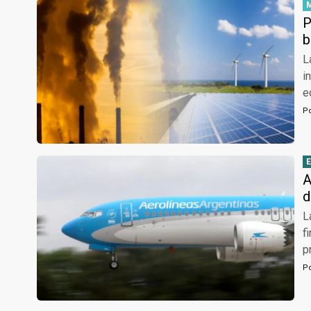
P
b
L
i
e
P
A
d
L
f
p
P