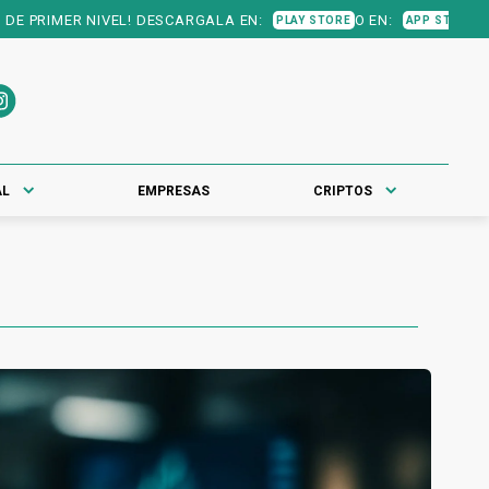
DESCARGALA EN:
O EN:
PLAY STORE
APP STORE
AL
EMPRESAS
CRIPTOS