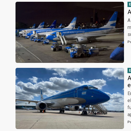
A
A
m
s
P
A
e
E
e
f
a
P