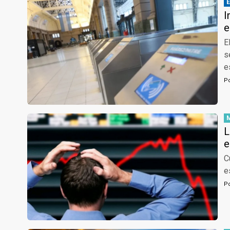
I
e
E
s
e
P
L
e
C
e
P