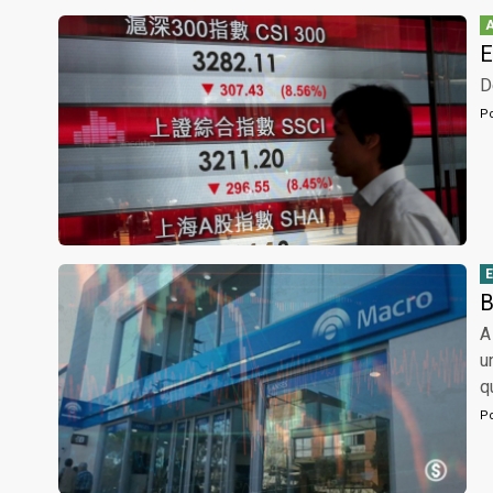
E
D
P
B
A
u
q
P