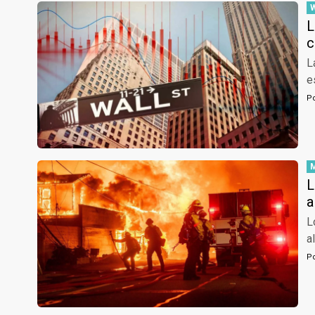
L
c
L
e
P
L
a
L
a
P