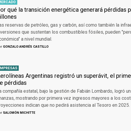
MERCADO
or qué la transición energética generará pérdidas 
illones
as reservas de petróleo, gas y carbón, así como también la infrae
nversiones que sustentan los combustibles fósiles, pueden "perd
conómica" a nivel mundial.
or
GONZALO ANDRÉS CASTILLO
EMPRESAS
erolíneas Argentinas registró un superávit, el prim
e pérdidas
a compañía estatal, bajo la gestión de Fabián Lombardo, logró u
inanzas, mostrando por primera vez ingresos mayores a los cost
royecciones indican que no pedirá asistencia al Tesoro en 2025.
or
SALOMÓN MICHITTE