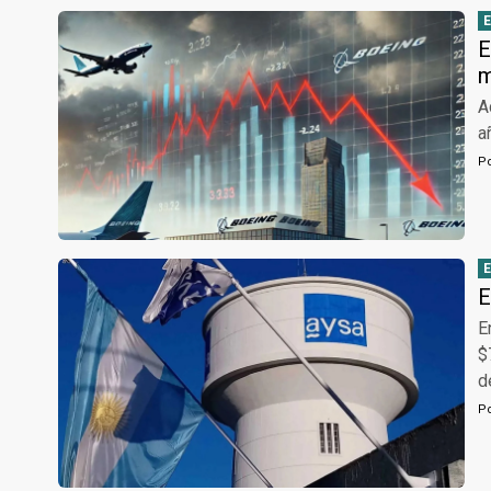
E
m
A
a
P
E
E
$
d
P