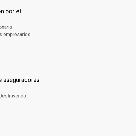
n por el
onario
os empresarios.
as aseguradoras
 destruyendo