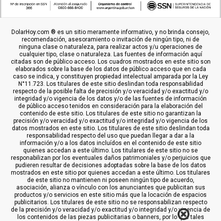
DolarHoy.com ® es un sitio meramente informativo, y no brinda consejo,
recomendación, asesoramiento o invitación de ningún tipo, ni de
ninguna clase o naturaleza, para realizar actos y/u operaciones de
cualquier tipo, clase o naturaleza. Las fuentes de información aquí
citadas son de público acceso. Los cuadros mostrados en este sitio son
elaborados sobre la base de los datos de público acceso que en cada
caso se indica, y constituyen propiedad intelectual amparada por la Ley
N°11.723. Los titulares de este sitio deslindan toda responsabilidad
respecto de la posible falta de precisión y/o veracidad y/o exactitud y/o
integridad y/o vigencia de los datos y/o de las fuentes de información
de público acceso tenidos en consideración para la elaboración del
contenido de este sitio. Los titulares de este sitio no garantizan la
precisión y/o veracidad y/o exactitud y/o integridad y/o vigencia de los
datos mostrados en este sitio. Los titulares de este sitio deslindan toda
responsabilidad respecto del uso que puedan llegar a dar a la
información y/o a los datos incluídos en el contenido de este sitio
quienes accedan a este último. Los titulares de este sitio no se
responabilizan por los eventuales daños patrimoniales y/o perjuicios que
pudieren resultar de decisiones adoptadas sobre la base de los datos
mostrados en este sitio por quienes accedan a este último. Los titulares
de este sitio no mantienen ni poseen ningún tipo de acuerdo,
asociación, alianza o vínculo con los anunciantes que publicitan sus
productos y/o servicios en este sitio más que la locación de espacios
publicitarios. Los titulares de este sitio no se responsabilizan respecto
de la precisión y/o veracidad y/o exactitud y/o integridad y/o vigencia de
los contenidos de las piezas publicitarias o banners, por lo que tales