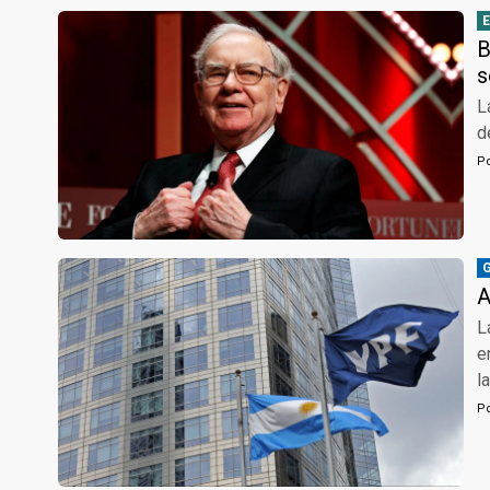
B
s
L
d
P
A
L
e
l
P