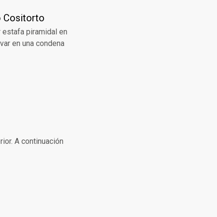
o Cositorto
r estafa piramidal en
ivar en una condena
rior. A continuación