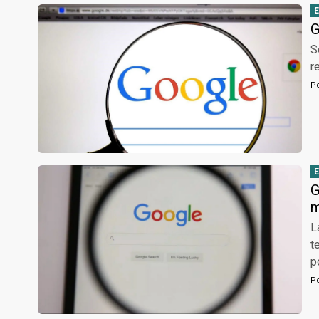
G
S
r
P
G
m
L
t
p
P