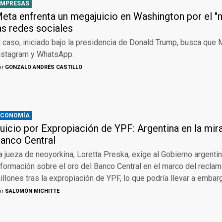
EMPRESAS
eta enfrenta un megajuicio en Washington por el "
as redes sociales
l caso, iniciado bajo la presidencia de Donald Trump, busca que
nstagram y WhatsApp.
or
GONZALO ANDRÉS CASTILLO
ECONOMÍA
uicio por Expropiación de YPF: Argentina en la mira
anco Central
a jueza de neoyorkina, Loretta Preska, exige al Gobierno argenti
nformación sobre el oro del Banco Central en el marco del recl
illones tras la expropiación de YPF, lo que podría llevar a embar
or
SALOMÓN MICHITTE