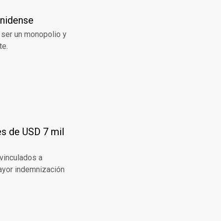
unidense
e ser un monopolio y
te.
es de USD 7 mil
vinculados a
mayor indemnización