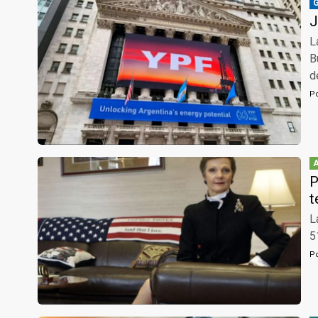
J
L
B
d
P
P
t
L
5
P