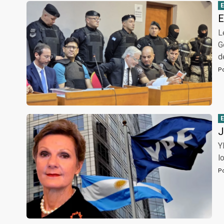
E
L
G
d
P
J
Y
l
P