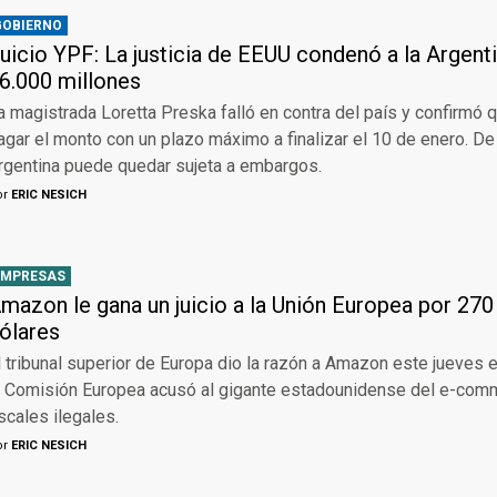
GOBIERNO
uicio YPF: La justicia de EEUU condenó a la Argent
6.000 millones
a magistrada Loretta Preska falló en contra del país y confirmó 
agar el monto con un plazo máximo a finalizar el 10 de enero. D
rgentina puede quedar sujeta a embargos.
or
ERIC NESICH
EMPRESAS
mazon le gana un juicio a la Unión Europea por 270
ólares
l tribunal superior de Europa dio la razón a Amazon este jueves 
a Comisión Europea acusó al gigante estadounidense del e-com
iscales ilegales.
or
ERIC NESICH