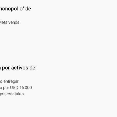
monopolio" de
 Meta venda
 por activos del
no entregar
amo por USD 16.000
gos estatales.