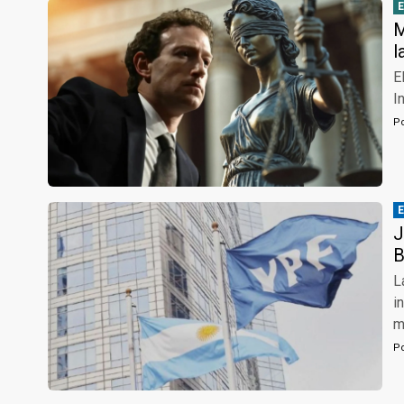
M
l
E
I
P
J
B
L
i
m
P