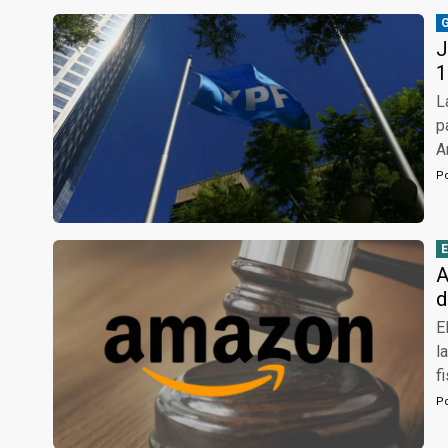
J
1
L
p
A
P
A
d
E
l
f
P