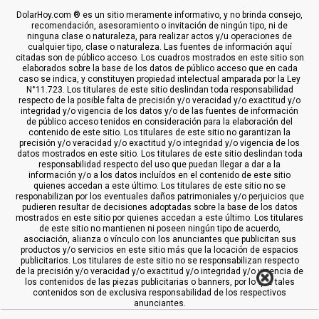
DolarHoy.com ® es un sitio meramente informativo, y no brinda consejo,
recomendación, asesoramiento o invitación de ningún tipo, ni de
ninguna clase o naturaleza, para realizar actos y/u operaciones de
cualquier tipo, clase o naturaleza. Las fuentes de información aquí
citadas son de público acceso. Los cuadros mostrados en este sitio son
elaborados sobre la base de los datos de público acceso que en cada
caso se indica, y constituyen propiedad intelectual amparada por la Ley
N°11.723. Los titulares de este sitio deslindan toda responsabilidad
respecto de la posible falta de precisión y/o veracidad y/o exactitud y/o
integridad y/o vigencia de los datos y/o de las fuentes de información
de público acceso tenidos en consideración para la elaboración del
contenido de este sitio. Los titulares de este sitio no garantizan la
precisión y/o veracidad y/o exactitud y/o integridad y/o vigencia de los
datos mostrados en este sitio. Los titulares de este sitio deslindan toda
responsabilidad respecto del uso que puedan llegar a dar a la
información y/o a los datos incluídos en el contenido de este sitio
quienes accedan a este último. Los titulares de este sitio no se
responabilizan por los eventuales daños patrimoniales y/o perjuicios que
pudieren resultar de decisiones adoptadas sobre la base de los datos
mostrados en este sitio por quienes accedan a este último. Los titulares
de este sitio no mantienen ni poseen ningún tipo de acuerdo,
asociación, alianza o vínculo con los anunciantes que publicitan sus
productos y/o servicios en este sitio más que la locación de espacios
publicitarios. Los titulares de este sitio no se responsabilizan respecto
de la precisión y/o veracidad y/o exactitud y/o integridad y/o vigencia de
los contenidos de las piezas publicitarias o banners, por lo que tales
contenidos son de exclusiva responsabilidad de los respectivos
anunciantes.