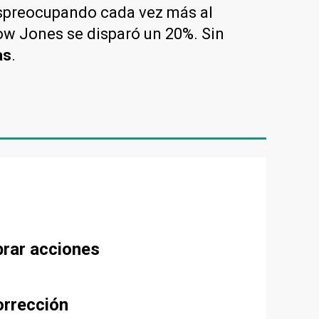
espreocupando cada vez más al
Dow Jones se disparó un 20%. Sin
as
.
prar acciones
orrección