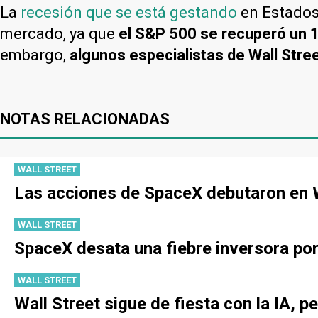
La
recesión que se está gestando
en Estados
mercado, ya que
el S&P 500 se recuperó un 
embargo,
algunos especialistas de Wall Str
NOTAS RELACIONADAS
WALL STREET
Las acciones de SpaceX debutaron en W
WALL STREET
SpaceX desata una fiebre inversora po
WALL STREET
Wall Street sigue de fiesta con la IA, p