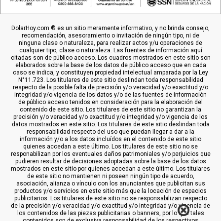
DolarHoy.com ® es un sitio meramente informativo, y no brinda consejo,
recomendación, asesoramiento o invitación de ningún tipo, ni de
ninguna clase o naturaleza, para realizar actos y/u operaciones de
cualquier tipo, clase o naturaleza. Las fuentes de información aquí
citadas son de público acceso. Los cuadros mostrados en este sitio son
elaborados sobre la base de los datos de público acceso que en cada
caso se indica, y constituyen propiedad intelectual amparada por la Ley
N°11.723. Los titulares de este sitio deslindan toda responsabilidad
respecto de la posible falta de precisión y/o veracidad y/o exactitud y/o
integridad y/o vigencia de los datos y/o de las fuentes de información
de público acceso tenidos en consideración para la elaboración del
contenido de este sitio. Los titulares de este sitio no garantizan la
precisión y/o veracidad y/o exactitud y/o integridad y/o vigencia de los
datos mostrados en este sitio. Los titulares de este sitio deslindan toda
responsabilidad respecto del uso que puedan llegar a dar a la
información y/o a los datos incluídos en el contenido de este sitio
quienes accedan a este último. Los titulares de este sitio no se
responabilizan por los eventuales daños patrimoniales y/o perjuicios que
pudieren resultar de decisiones adoptadas sobre la base de los datos
mostrados en este sitio por quienes accedan a este último. Los titulares
de este sitio no mantienen ni poseen ningún tipo de acuerdo,
asociación, alianza o vínculo con los anunciantes que publicitan sus
productos y/o servicios en este sitio más que la locación de espacios
publicitarios. Los titulares de este sitio no se responsabilizan respecto
de la precisión y/o veracidad y/o exactitud y/o integridad y/o vigencia de
los contenidos de las piezas publicitarias o banners, por lo que tales
contenidos son de exclusiva responsabilidad de los respectivos