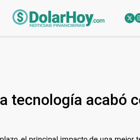
la tecnología acabó 
lazo, el principal impacto de una mejor t