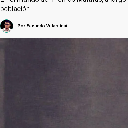
población.
Por
Facundo Velastiquí