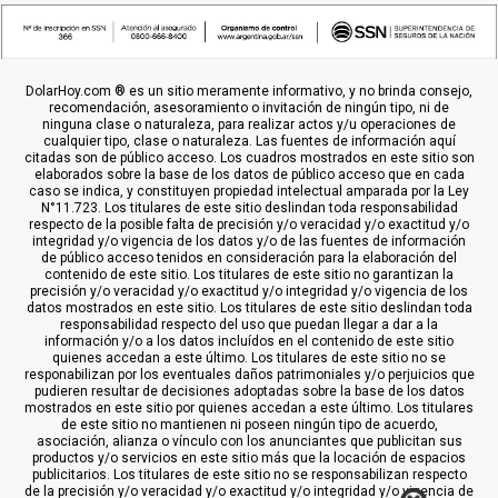
DolarHoy.com ® es un sitio meramente informativo, y no brinda consejo,
recomendación, asesoramiento o invitación de ningún tipo, ni de
ninguna clase o naturaleza, para realizar actos y/u operaciones de
cualquier tipo, clase o naturaleza. Las fuentes de información aquí
citadas son de público acceso. Los cuadros mostrados en este sitio son
elaborados sobre la base de los datos de público acceso que en cada
caso se indica, y constituyen propiedad intelectual amparada por la Ley
N°11.723. Los titulares de este sitio deslindan toda responsabilidad
respecto de la posible falta de precisión y/o veracidad y/o exactitud y/o
integridad y/o vigencia de los datos y/o de las fuentes de información
de público acceso tenidos en consideración para la elaboración del
contenido de este sitio. Los titulares de este sitio no garantizan la
precisión y/o veracidad y/o exactitud y/o integridad y/o vigencia de los
datos mostrados en este sitio. Los titulares de este sitio deslindan toda
responsabilidad respecto del uso que puedan llegar a dar a la
información y/o a los datos incluídos en el contenido de este sitio
quienes accedan a este último. Los titulares de este sitio no se
responabilizan por los eventuales daños patrimoniales y/o perjuicios que
pudieren resultar de decisiones adoptadas sobre la base de los datos
mostrados en este sitio por quienes accedan a este último. Los titulares
de este sitio no mantienen ni poseen ningún tipo de acuerdo,
asociación, alianza o vínculo con los anunciantes que publicitan sus
productos y/o servicios en este sitio más que la locación de espacios
publicitarios. Los titulares de este sitio no se responsabilizan respecto
de la precisión y/o veracidad y/o exactitud y/o integridad y/o vigencia de