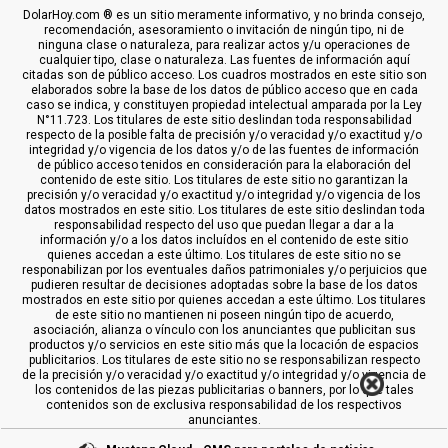
DolarHoy.com ® es un sitio meramente informativo, y no brinda consejo,
recomendación, asesoramiento o invitación de ningún tipo, ni de
ninguna clase o naturaleza, para realizar actos y/u operaciones de
cualquier tipo, clase o naturaleza. Las fuentes de información aquí
citadas son de público acceso. Los cuadros mostrados en este sitio son
elaborados sobre la base de los datos de público acceso que en cada
caso se indica, y constituyen propiedad intelectual amparada por la Ley
N°11.723. Los titulares de este sitio deslindan toda responsabilidad
respecto de la posible falta de precisión y/o veracidad y/o exactitud y/o
integridad y/o vigencia de los datos y/o de las fuentes de información
de público acceso tenidos en consideración para la elaboración del
contenido de este sitio. Los titulares de este sitio no garantizan la
precisión y/o veracidad y/o exactitud y/o integridad y/o vigencia de los
datos mostrados en este sitio. Los titulares de este sitio deslindan toda
responsabilidad respecto del uso que puedan llegar a dar a la
información y/o a los datos incluídos en el contenido de este sitio
quienes accedan a este último. Los titulares de este sitio no se
responabilizan por los eventuales daños patrimoniales y/o perjuicios que
pudieren resultar de decisiones adoptadas sobre la base de los datos
mostrados en este sitio por quienes accedan a este último. Los titulares
de este sitio no mantienen ni poseen ningún tipo de acuerdo,
asociación, alianza o vínculo con los anunciantes que publicitan sus
productos y/o servicios en este sitio más que la locación de espacios
publicitarios. Los titulares de este sitio no se responsabilizan respecto
de la precisión y/o veracidad y/o exactitud y/o integridad y/o vigencia de
los contenidos de las piezas publicitarias o banners, por lo que tales
contenidos son de exclusiva responsabilidad de los respectivos
anunciantes.