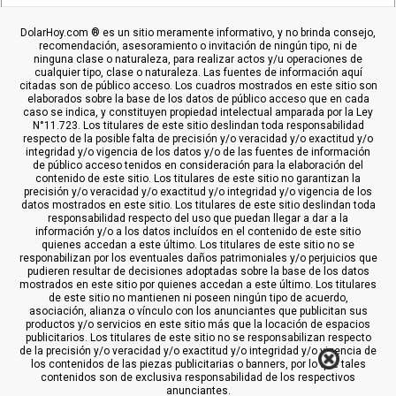
DolarHoy.com ® es un sitio meramente informativo, y no brinda consejo,
recomendación, asesoramiento o invitación de ningún tipo, ni de
ninguna clase o naturaleza, para realizar actos y/u operaciones de
cualquier tipo, clase o naturaleza. Las fuentes de información aquí
citadas son de público acceso. Los cuadros mostrados en este sitio son
elaborados sobre la base de los datos de público acceso que en cada
caso se indica, y constituyen propiedad intelectual amparada por la Ley
N°11.723. Los titulares de este sitio deslindan toda responsabilidad
respecto de la posible falta de precisión y/o veracidad y/o exactitud y/o
integridad y/o vigencia de los datos y/o de las fuentes de información
de público acceso tenidos en consideración para la elaboración del
contenido de este sitio. Los titulares de este sitio no garantizan la
precisión y/o veracidad y/o exactitud y/o integridad y/o vigencia de los
datos mostrados en este sitio. Los titulares de este sitio deslindan toda
responsabilidad respecto del uso que puedan llegar a dar a la
información y/o a los datos incluídos en el contenido de este sitio
quienes accedan a este último. Los titulares de este sitio no se
responabilizan por los eventuales daños patrimoniales y/o perjuicios que
pudieren resultar de decisiones adoptadas sobre la base de los datos
mostrados en este sitio por quienes accedan a este último. Los titulares
de este sitio no mantienen ni poseen ningún tipo de acuerdo,
asociación, alianza o vínculo con los anunciantes que publicitan sus
productos y/o servicios en este sitio más que la locación de espacios
publicitarios. Los titulares de este sitio no se responsabilizan respecto
de la precisión y/o veracidad y/o exactitud y/o integridad y/o vigencia de
los contenidos de las piezas publicitarias o banners, por lo que tales
contenidos son de exclusiva responsabilidad de los respectivos
anunciantes.